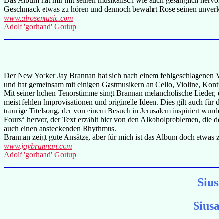
Das Album hat mir mit seinen musikalisch wie auch gesanglich hervor
Geschmack etwas zu hören und dennoch bewahrt Rose seinen unverk
www.alrosemusic.com
Adolf 'gorhand' Goriup
Der New Yorker Jay Brannan hat sich nach einem fehlgeschlagenen Ve
und hat gemeinsam mit einigen Gastmusikern an Cello, Violine, Ko
Mit seiner hohen Tenorstimme singt Brannan melancholische Lieder, 
meist fehlen Improvisationen und originelle Ideen. Dies gilt auch f
traurige Titelsong, der von einem Besuch in Jerusalem inspiriert wu
Fours“ hervor, der Text erzählt hier von den Alkoholproblemen, die 
auch einen ansteckenden Rhythmus.
Brannan zeigt gute Ansätze, aber für mich ist das Album doch etwas
www.jaybrannan.com
Adolf 'gorhand' Goriup
Siu
Sius