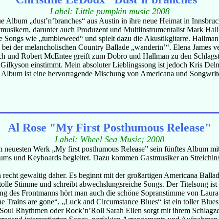
Label: Little pumpkin music 2008
e Album „dust’n’branches“ aus Austin in ihre neue Heimat in Innsbruck
tmusikern, darunter auch Produzent und Multiinstrumentalist Mark Ha
e Songs wie „tumbleweed“ und spielt dazu die Akustikgitarre. Hallman
ei der melancholischen Country Ballade „wanderin’“. Elena James ve
ch und Robert McEntee greift zum Dobro und Hallman zu den Schlagstö
a Gilkyson einstimmt. Mein absoluter Lieblingssong ist jedoch Kris 
s Album ist eine hervorragende Mischung von Americana und Songwriter 
Al Rose "My First Posthumous Release"
Label: Wheel Sea Music; 2008
neuesten Werk „My first posthumous Release” sein fünftes Album mit 13
Drums und Keyboards begleitet. Dazu kommen Gastmusiker an Streichin
ht gewaltig daher. Es beginnt mit der großartigen Americana Ballade
olle Stimme und schreibt abwechslungsreiche Songs. Der Titelsong ist 
ang des Frontmanns hört man auch die schöne Sopranstimme von Laura
he Trains are gone“, „Luck and Circumstance Blues“ ist ein toller Bl
-, Soul Rhythmen oder Rock’n’Roll Sarah Ellen sorgt mit ihrem Schlag