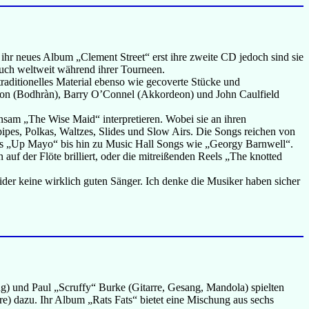
ihr neues Album „Clement Street“ erst ihre zweite CD jedoch sind sie
auch weltweit während ihrer Tourneen.
aditionelles Material ebenso wie gecoverte Stücke und
non (Bodhràn), Barry O’Connel (Akkordeon) und John Caulfield
insam „The Wise Maid“ interpretieren. Wobei sie an ihren
pipes, Polkas, Waltzes, Slides und Slow Airs. Die Songs reichen von
ns „Up Mayo“ bis hin zu Music Hall Songs wie „Georgy Barnwell“.
auf der Flöte brilliert, oder die mitreißenden Reels „The knotted
der keine wirklich guten Sänger. Ich denke die Musiker haben sicher
g) und Paul „Scruffy“ Burke (Gitarre, Gesang, Mandola) spielten
rre) dazu. Ihr Album „Rats Fats“ bietet eine Mischung aus sechs