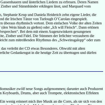
Gassenhauern und lästerlichen Liedern zu erfreuen. Deren Namen
l, Zisther und Stimmbänder erklingen lässt, und Marquard vom
in, Stephanie Keup und Daniela Heiderich zehn eigene Lieder, die
und die Irischen Tänze von Turlough O’Carolan eingespielt.
n überaus rhythmisch vertont. Dem einfachen Volke der alten Zeiten
“ (den Wein hinab zu gießen) oder „Ich will Fleisch“. Dann ertönen
s Versprechen“. Bei dem mit einem Augenzwinkern gesungenen
öte, Zisther und Fidel. Die Stimmen der Irrlichter verzaubern die
ielleicht zum mitreißenden Rhythmus des „Schweinsgalopp“ oder zum
en; das verleiht der CD etwas Besonderes. Obwohl mit alten
terliche Gedankengut in die heutige Zeit zu übertragen und dürfen
tudiomusiker zwölf neue Songs aufgenommen; darunter auch Produzent
nen Keyboards, Drums, aber auch Trompete, elektronischen Effekten
n wenig erinnert mich ihre Musik an die Corrs, als sie sich von den