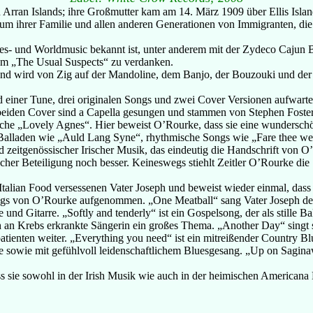
 Arran Islands; ihre Großmutter kam am 14. März 1909 über Ellis Isl
m ihrer Familie und allen anderen Generationen von Immigranten, die
Blues- und Worldmusic bekannt ist, unter anderem mit der Zydeco Cajun 
um „The Usual Suspects“ zu verdanken.
re und wird von Zig auf der Mandoline, dem Banjo, der Bouzouki und de
nd einer Tune, drei originalen Songs und zwei Cover Versionen aufwar
eiden Cover sind a Capella gesungen und stammen von Stephen Foster (
sche „Lovely Agnes“. Hier beweist O’Rourke, dass sie eine wundersch
alladen wie „Auld Lang Syne“, rhythmische Songs wie „Fare thee well
d zeitgenössischer Irischer Musik, das eindeutig die Handschrift von O’
scher Beteiligung noch besser. Keineswegs stiehlt Zeitler O’Rourke di
 Italian Food versessenen Vater Joseph und beweist wieder einmal, das
ongs von O’Rourke aufgenommen. „One Meatball“ sang Vater Joseph der 
 und Gitarre. „Softly and tenderly“ ist ein Gospelsong, der als still
h an Krebs erkrankte Sängerin ein großes Thema. „Another Day“ singt si
tienten weiter. „Everything you need“ ist ein mitreißender Country B
 sowie mit gefühlvoll leidenschaftlichem Bluesgesang. „Up on Sagina
s sie sowohl in der Irish Musik wie auch in der heimischen Americana