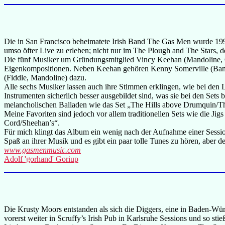
Die in San Francisco beheimatete Irish Band The Gas Men wurde 1995 
umso öfter Live zu erleben; nicht nur im The Plough and The Stars,
Die fünf Musiker um Gründungsmitglied Vincy Keehan (Mandoline, Git
Eigenkompositionen. Neben Keehan gehören Kenny Somerville (Banjo
(Fiddle, Mandoline) dazu.
Alle sechs Musiker lassen auch ihre Stimmen erklingen, wie bei den L
Instrumenten sicherlich besser ausgebildet sind, was sie bei den Set
melancholischen Balladen wie das Set „The Hills above Drumquin/Th
Meine Favoriten sind jedoch vor allem traditionellen Sets wie die Ji
Cord/Sheehan’s“.
Für mich klingt das Album ein wenig nach der Aufnahme einer Session
Spaß an ihrer Musik und es gibt ein paar tolle Tunes zu hören, aber d
www.gasmenmusic.com
Adolf 'gorhand' Goriup
Die Krusty Moors entstanden als sich die Diggers, eine in Baden-Wür
vorerst weiter in Scruffy’s Irish Pub in Karlsruhe Sessions und so st