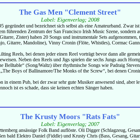
The Gas Men "Clement Street"
Label: Eigenverlag; 2008
gegründet und bezeichnet sich selbst als eine Amateurband. Zwar ist 
 dem führenden Zentrum der San Francisco Irish Music Szene, sondern 
arre, Zister) haben 20 Songs und instrumentale Sets aufgenommen, tr
, Gitarre, Mandoline), Vinny Cronin (Flöte, Whistles), Cormac Gan
ilting Reels, bei denen jeder einen Reel vorträgt bevor dann alle geme
s beweisen. Neben den Reels und Jigs spielen die sechs Jungs auch Horn
e Belltable“ (Song/Waltz) über rhythmische Songs wie Padraig Steve
gs „The Boys of Ballinamore/The Monks of the Screw“, bei denen Cronin 
 in einem Pub, bei der zwar sehr gute Musiker anwesend sind, aber lei
ennoch ist es schade, dass sie keinen echten Sänger haben.
The Krusty Moors "Rats Fats"
Label: Eigenverlag; 2007
ttemberg ansässige Folk Band auflöste. Oli Digger (Schlagzeug, Gesan
ießen bald Elektro Daniel (Fiddle) und Krusty Chris (Bass, Gesang, Gita