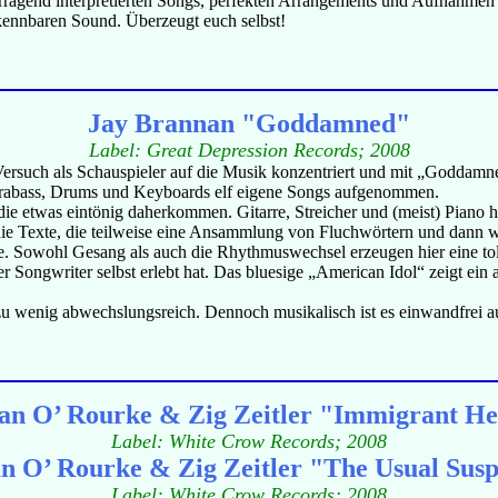
ragend interpretierten Songs, perfekten Arrangements und Aufnahmen wi
ennbaren Sound. Überzeugt euch selbst!
Jay Brannan "Goddamned"
Label: Great Depression Records; 2008
rsuch als Schauspieler auf die Musik konzentriert und mit „Goddamned“
ntrabass, Drums und Keyboards elf eigene Songs aufgenommen.
die etwas eintönig daherkommen. Gitarre, Streicher und (meist) Piano 
ür die Texte, die teilweise eine Ansammlung von Fluchwörtern und dann
rde. Sowohl Gesang als auch die Rhythmuswechsel erzeugen hier eine to
der Songwriter selbst erlebt hat. Das bluesige „American Idol“ zeigt e
 zu wenig abwechslungsreich. Dennoch musikalisch ist es einwandfrei 
san O’ Rourke & Zig Zeitler "Immigrant He
Label: White Crow Records; 2008
an O’ Rourke & Zig Zeitler "The Usual Susp
Label: White Crow Records; 2008