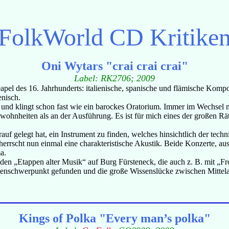
FolkWorld
CD Kritike
Oni Wytars "crai crai crai"
Label: RK2706; 2009
el des 16. Jahrhunderts: italienische, spanische und flämische Kompo
enisch.
nd klingt schon fast wie ein barockes Oratorium. Immer im Wechsel mi
wohnheiten als an der Ausführung. Es ist für mich eines der großen Räts
uf gelegt hat, ein Instrument zu finden, welches hinsichtlich der tec
 herrscht nun einmal eine charakteristische Akustik. Beide Konzerte, 
a.
 den „Etappen alter Musik“ auf Burg Fürsteneck, die auch z. B. mit „F
enschwerpunkt gefunden und die große Wissenslücke zwischen Mittelal
Kings of Polka "Every man’s polka"