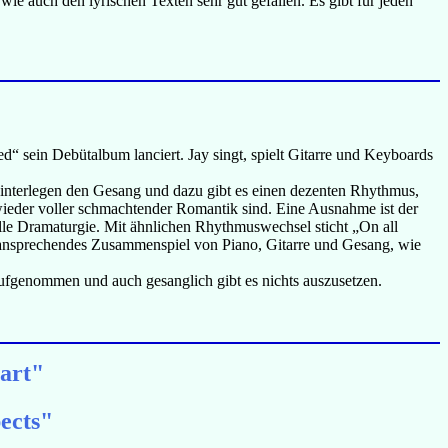
e auch den lyrischen Texten sehr gut gefallen. Es gibt für jeden
 sein Debütalbum lanciert. Jay singt, spielt Gitarre und Keyboards
hinterlegen den Gesang und dazu gibt es einen dezenten Rhythmus,
 wieder voller schmachtender Romantik sind. Eine Ausnahme ist der
lle Dramaturgie. Mit ähnlichen Rhythmuswechsel sticht „On all
in ansprechendes Zusammenspiel von Piano, Gitarre und Gesang, wie
aufgenommen und auch gesanglich gibt es nichts auszusetzen.
art"
ects"