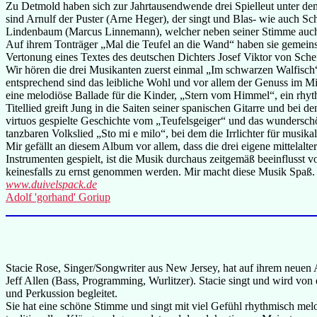
Zu Detmold haben sich zur Jahrtausendwende drei Spielleut unter 
sind Arnulf der Puster (Arne Heger), der singt und Blas- wie auch S
Lindenbaum (Marcus Linnemann), welcher neben seiner Stimme auch d
Auf ihrem Tonträger „Mal die Teufel an die Wand“ haben sie gemeinsa
Vertonung eines Textes des deutschen Dichters Josef Viktor von Schef
Wir hören die drei Musikanten zuerst einmal „Im schwarzen Walfisch
entsprechend sind das leibliche Wohl und vor allem der Genuss im Mit
eine melodiöse Ballade für die Kinder, „Stern vom Himmel“, ein rh
Titellied greift Jung in die Saiten seiner spanischen Gitarre und bei 
virtuos gespielte Geschichte vom „Teufelsgeiger“ und das wundersch
tanzbaren Volkslied „Sto mi e milo“, bei dem die Irrlichter für musik
Mir gefällt an diesem Album vor allem, dass die drei eigene mittelalt
Instrumenten gespielt, ist die Musik durchaus zeitgemäß beeinflusst v
keinesfalls zu ernst genommen werden. Mir macht diese Musik Spaß.
www.duivelspack.de
Adolf 'gorhand' Goriup
Stacie Rose, Singer/Songwriter aus New Jersey, hat auf ihrem neue
Jeff Allen (Bass, Programming, Wurlitzer). Stacie singt und wird v
und Perkussion begleitet.
Sie hat eine schöne Stimme und singt mit viel Gefühl rhythmisch mel