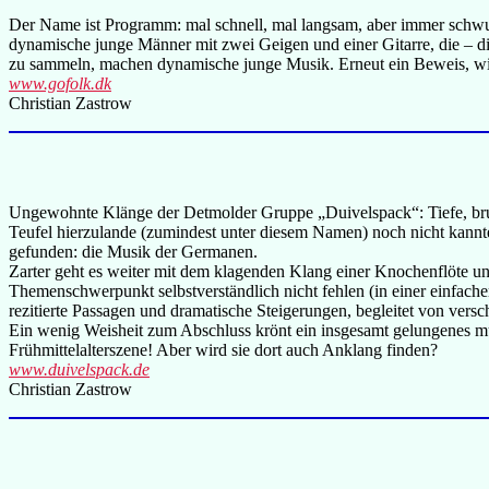
Der Name ist Programm: mal schnell, mal langsam, aber immer schwungvo
dynamische junge Männer mit zwei Geigen und einer Gitarre, die – 
zu sammeln, machen dynamische junge Musik. Erneut ein Beweis, wi
www.gofolk.dk
Christian Zastrow
Ungewohnte Klänge der Detmolder Gruppe „Duivelspack“: Tiefe, brum
Teufel hierzulande (zumindest unter diesem Namen) noch nicht kannt
gefunden: die Musik der Germanen.
Zarter geht es weiter mit dem klagenden Klang einer Knochenflöte und
Themenschwerpunkt selbstverständlich nicht fehlen (in einer einfach
rezitierte Passagen und dramatische Steigerungen, begleitet von ver
Ein wenig Weisheit zum Abschluss krönt ein insgesamt gelungenes mus
Frühmittelalterszene! Aber wird sie dort auch Anklang finden?
www.duivelspack.de
Christian Zastrow