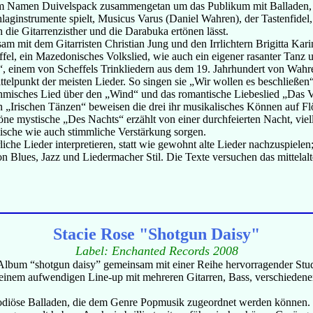
dem Namen Duivelspack zusammengetan um das Publikum mit Balladen, 
chlaginstrumente spielt, Musicus Varus (Daniel Wahren), der Tastenfide
ie Gitarrenzisther und die Darabuka ertönen lässt.
m mit dem Gitarristen Christian Jung und den Irrlichtern Brigitta Kar
fel, ein Mazedonisches Volkslied, wie auch ein eigener rasanter Tanz 
“, einem von Scheffels Trinkliedern aus dem 19. Jahrhundert von Wahre
telpunkt der meisten Lieder. So singen sie „Wir wollen es beschließen
ythmisches Lied über den „Wind“ und das romantische Liebeslied „Da
den „Irischen Tänzen“ beweisen die drei ihr musikalisches Können auf Fl
öne mystische „Des Nachts“ erzählt von einer durchfeierten Nacht, v
alische wie auch stimmliche Verstärkung sorgen.
erliche Lieder interpretieren, statt wie gewohnt alte Lieder nachzuspiel
on Blues, Jazz und Liedermacher Stil. Die Texte versuchen das mittelal
Stacie Rose "Shotgun Daisy"
Label: Enchanted Records 2008
n Album “shotgun daisy” gemeinsam mit einer Reihe hervorragender S
on einem aufwendigen Line-up mit mehreren Gitarren, Bass, verschiede
odiöse Balladen, die dem Genre Popmusik zugeordnet werden können. Ei