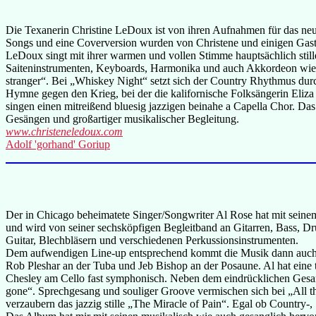
Die Texanerin Christine LeDoux ist von ihren Aufnahmen für das neu
Songs und eine Coverversion wurden von Christene und einigen Gas
LeDoux singt mit ihrer warmen und vollen Stimme hauptsächlich still
Saiteninstrumenten, Keyboards, Harmonika und auch Akkordeon wie b
stranger“. Bei „Whiskey Night“ setzt sich der Country Rhythmus dur
Hymne gegen den Krieg, bei der die kalifornische Folksängerin Eliz
singen einen mitreißend bluesig jazzigen beinahe a Capella Chor. Da
Gesängen und großartiger musikalischer Begleitung.
www.christeneledoux.com
Adolf 'gorhand' Goriup
Der in Chicago beheimatete Singer/Songwriter Al Rose hat mit seinem 
und wird von seiner sechsköpfigen Begleitband an Gitarren, Bass, 
Guitar, Blechbläsern und verschiedenen Perkussionsinstrumenten.
Dem aufwendigen Line-up entsprechend kommt die Musik dann auch rec
Rob Pleshar an der Tuba und Jeb Bishop an der Posaune. Al hat eine t
Chesley am Cello fast symphonisch. Neben dem eindrücklichen Ges
gone“. Sprechgesang und souliger Groove vermischen sich bei „All t
verzaubern das jazzig stille „The Miracle of Pain“. Egal ob Country