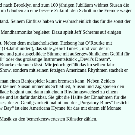
and nach Brooklyn und zum 100 jährigen Jubiläum widmet Siusan die
 im Glauben an eine bessere Zukunft den Schritt in die Fremde wagen
Band. Seinem Einfluss haben wir wahrscheinlich das für die sonst der
r Mundharmonika begleitet. Dazu spielt Jeff Schrems auf einigen
tet. Neben dem melancholischen Titelsong hat O’Rourke mit
19.Jahrhundert), das stille „Hard Times“, und von der in
öne und gut ausgebildete Stimme mit außergewöhnlichem Gefühl für
“ oder das großartige Instrumentalstück „Devil’s Dream“.
Rourke erkennen lässt. Mir jedoch gefällt das im selben Jahr
e Show, sondern mit seinen fetzigen Americana Rhythmen stachelt er
s man einen Banjospieler kaum bremsen kann. Neben Zeitlers
kleinen Siusan immer als Schlaflied, Siusan und Zig spielen den
e Ballade beginnt und dann mit einem Rhythmuswechsel zu einem
e und ist dafür dankbar. Sie gibt die Hälfte der Einnahmen für die
lues, der zu Genügsamkeit mahnt und der „Purgatory Blues“ besticht
w Bay“ ist eine Americana Hymne für das mit einem elf Monate
 Musik zu den bemerkenswertesten Künstler zählen.