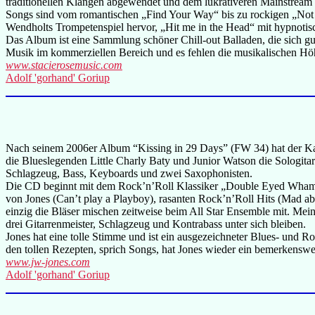
traditionellen Klängen abgewendet und dem lukrativeren Mainstream
Songs sind vom romantischen „Find Your Way“ bis zu rockigen „Not 
Wendholts Trompetenspiel hervor, „Hit me in the Head“ mit hypnot
Das Album ist eine Sammlung schöner Chill-out Balladen, die sich g
Musik im kommerziellen Bereich und es fehlen die musikalischen Hö
www.stacierosemusic.com
Adolf 'gorhand' Goriup
Nach seinem 2006er Album “Kissing in 29 Days” (FW 34) hat der Kan
die Blueslegenden Little Charly Baty und Junior Watson die Sologit
Schlagzeug, Bass, Keyboards und zwei Saxophonisten.
Die CD beginnt mit dem Rock’n’Roll Klassiker „Double Eyed Whammy“
von Jones (Can’t play a Playboy), rasanten Rock’n’Roll Hits (Mad abo
einzig die Bläser mischen zeitweise beim All Star Ensemble mit. Mei
drei Gitarrenmeister, Schlagzeug und Kontrabass unter sich bleiben.
Jones hat eine tolle Stimme und ist ein ausgezeichneter Blues- und R
den tollen Rezepten, sprich Songs, hat Jones wieder ein bemerkenswe
www.jw-jones.com
Adolf 'gorhand' Goriup