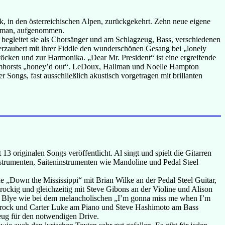
, in den österreichischen Alpen, zurückgekehrt. Zehn neue eigene
llman, aufgenommen.
 begleitet sie als Chorsänger und am Schlagzeug, Bass, verschiedenen
rzaubert mit ihrer Fiddle den wunderschönen Gesang bei „lonely
cken und zur Harmonika. „Dear Mr. President“ ist eine ergreifende
Delmhorsts „honey’d out“. LeDoux, Hallman und Noelle Hampton
Songs, fast ausschließlich akustisch vorgetragen mit brillanten
 originalen Songs veröffentlicht. Al singt und spielt die Gitarren
strumenten, Saiteninstrumenten wie Mandoline und Pedal Steel
 „Down the Mississippi“ mit Brian Wilke an der Pedal Steel Guitar,
rockig und gleichzeitig mit Steve Gibons an der Violine und Alison
 Blye wie bei dem melancholischen „I’m gonna miss me when I’m
uesrock und Carter Luke am Piano und Steve Hashimoto am Bass
zeug für den notwendigen Drive.