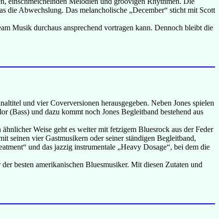
ngen, einschmeichelnden Melodien und groovigen Rhythmen. Die
as die Abwechslung. Das melancholische „December“ sticht mit Scott
ream Musik durchaus ansprechend vortragen kann. Dennoch bleibt die
altitel und vier Coverversionen herausgegeben. Neben Jones spielen
aylor (Bass) und dazu kommt noch Jones Begleitband bestehend aus
nlicher Weise geht es weiter mit fetzigem Bluesrock aus der Feder
mit seinen vier Gastmusikern oder seiner ständigen Begleitband,
Treatment“ und das jazzig instrumentale „Heavy Dosage“, bei dem die
er der besten amerikanischen Bluesmusiker. Mit diesen Zutaten und