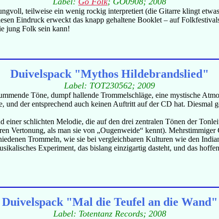
Label:
Go Folk
; GO0908; 2008
ll, teilweise ein wenig rockig interpretiert (die Gitarre klingt etwas
diesen Eindruck erweckt das knapp gehaltene Booklet – auf Folkfestiv
e jung Folk sein kann!
Duivelspack "Mythos Hildebrandslied"
Label: TOT230562; 2009
mende Töne, dumpf hallende Trommelschläge, eine mystische Atmosphä
e, und der entsprechend auch keinen Auftritt auf der CD hat. Diesmal
 einer schlichten Melodie, die auf den drei zentralen Tönen der Tonle
eren Vertonung, als man sie von „Ougenweide“ kennt). Mehrstimmiger Ge
schiedenen Trommeln, wie sie bei vergleichbaren Kulturen wie den Ind
ikalisches Experiment, das bislang einzigartig dasteht, und das hoffen
Duivelspack "Mal die Teufel an die Wand"
Label: Totentanz Records; 2008