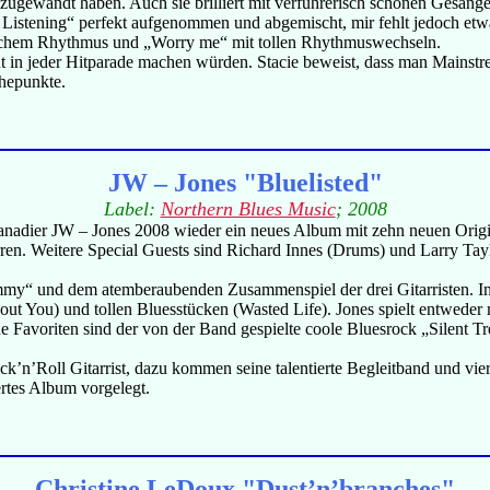
 zugewandt haben. Auch sie brilliert mit verführerisch schönen Gesä
Listening“ perfekt aufgenommen und abgemischt, mir fehlt jedoch etw
ischem Rhythmus und „Worry me“ mit tollen Rhythmuswechseln.
ut in jeder Hitparade machen würden. Stacie beweist, dass man Mainst
hepunkte.
JW – Jones "Bluelisted"
Label:
Northern Blues Music
; 2008
adier JW – Jones 2008 wieder ein neues Album mit zehn neuen Origin
arren. Weitere Special Guests sind Richard Innes (Drums) und Larry T
 und dem atemberaubenden Zusammenspiel der drei Gitarristen. In äh
ut You) und tollen Bluesstücken (Wasted Life). Jones spielt entweder 
ne Favoriten sind der von der Band gespielte coole Bluesrock „Silent 
ock’n’Roll Gitarrist, dazu kommen seine talentierte Begleitband und vi
rtes Album vorgelegt.
Christine LeDoux "Dust’n’branches"