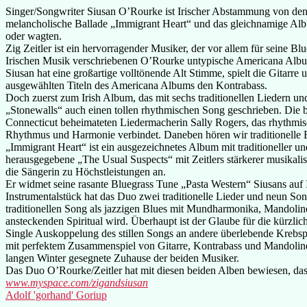
Singer/Songwriter Siusan O’Rourke ist Irischer Abstammung von den
melancholische Ballade „Immigrant Heart“ und das gleichnamige Albu
oder wagten.
Zig Zeitler ist ein hervorragender Musiker, der vor allem für seine 
Irischen Musik verschriebenen O’Rourke untypische Americana Alb
Siusan hat eine großartige volltönende Alt Stimme, spielt die Gitar
ausgewählten Titeln des Americana Albums den Kontrabass.
Doch zuerst zum Irish Album, das mit sechs traditionellen Liedern u
„Stonewalls“ auch einen tollen rhythmischen Song geschrieben. Die b
Connecticut beheimateten Liedermacherin Sally Rogers, das rhythmi
Rhythmus und Harmonie verbindet. Daneben hören wir traditionelle B
„Immigrant Heart“ ist ein ausgezeichnetes Album mit traditioneller un
herausgegebene „The Usual Suspects“ mit Zeitlers stärkerer musikali
die Sängerin zu Höchstleistungen an.
Er widmet seine rasante Bluegrass Tune „Pasta Western“ Siusans auf
Instrumentalstück hat das Duo zwei traditionelle Lieder und neun S
traditionellen Song als jazzigen Blues mit Mundharmonika, Mandoline
ansteckenden Spiritual wird. Überhaupt ist der Glaube für die kürzlic
Single Auskoppelung des stillen Songs an andere überlebende Krebspa
mit perfektem Zusammenspiel von Gitarre, Kontrabass und Mandoline
langen Winter gesegnete Zuhause der beiden Musiker.
Das Duo O’Rourke/Zeitler hat mit diesen beiden Alben bewiesen, das
www.myspace.com/zigandsiusan
Adolf 'gorhand' Goriup