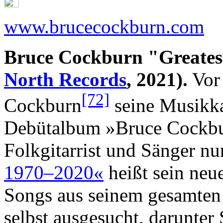
www.brucecockburn.com
Bruce Cockburn "Greatest
North Records
, 2021).
Vor 
[72]
Cockburn
seine Musikkar
Debütalbum »Bruce Cockbur
Folkgitarrist und Sänger n
1970–2020«
heißt sein neu
Songs aus seinem gesamten
selbst ausgesucht, darunter 