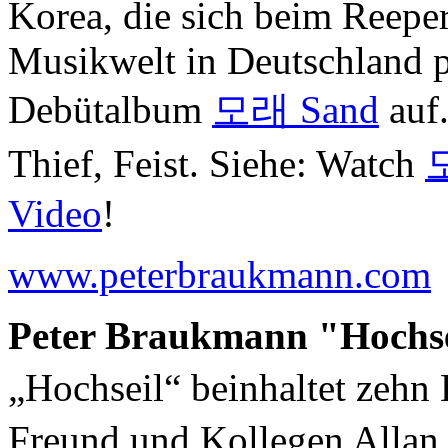
Korea, die sich beim Reeper
Musikwelt in Deutschland pr
Debütalbum
모래 Sand
auf.
Thief, Feist. Siehe: Watch
모
Video
!
www.peterbraukmann.com
Peter Braukmann "Hochsei
„Hochseil“ beinhaltet zehn
Freund und Kollegen Allan 