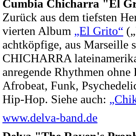
Cumbia Chicharra "El Gri
Zurück aus dem tiefsten H
vierten Album
„El Grito“
(„
achtköpfige, aus Marseil
CHICHARRA lateinamerikan
anregende Rhythmen ohne R
Afrobeat, Funk, Psychedeli
Hip-Hop. Siehe auch:
„Chik
www.delva-band.de