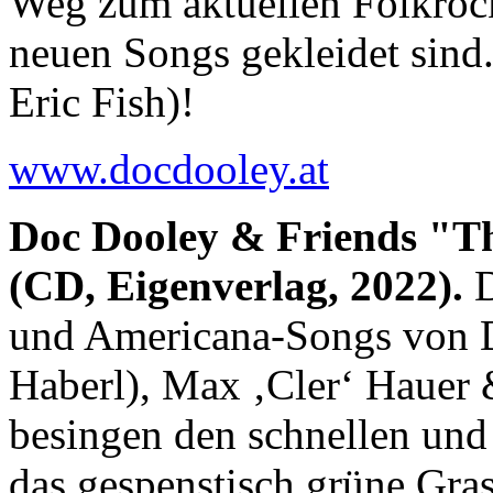
Weg zum aktuellen Folkroc
neuen Songs gekleidet sind
Eric Fish)!
www.docdooley.at
Doc Dooley & Friends "
(CD, Eigenverlag, 2022).
D
und Americana-Songs von D
Haberl), Max ‚Cler‘ Hauer
besingen den schnellen und
das gespenstisch grüne Gra