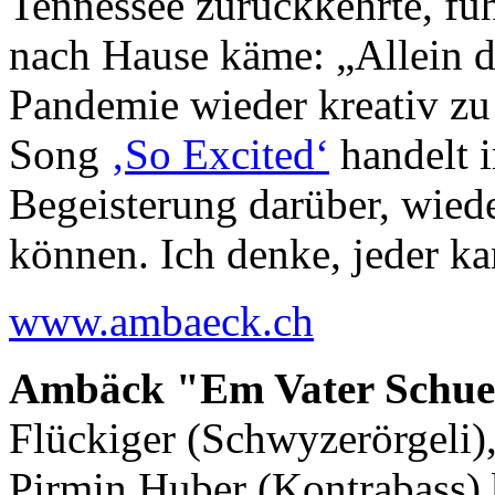
Tennessee zurückkehrte, fühl
nach Hause käme: „Allein d
Pandemie wieder kreativ zu
Song
‚So Excited‘
handelt 
Begeisterung darüber, wiede
können. Ich denke, jeder k
www.ambaeck.ch
Ambäck "Em Vater Schuele
Flückiger (Schwyzerörgeli)
Pirmin Huber (Kontrabass) 