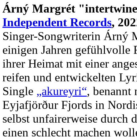
Árný Margrét "intertwin
Independent Records
, 202
Singer-Songwriterin Árný Ma
einigen Jahren gefühlvolle 
ihrer Heimat mit einer anges
reifen und entwickelten Lyr
Single
„akureyri“
, benannt 
Eyjafjörður Fjords in Nordi
selbst unfairerweise durch d
einen schlecht machen woll