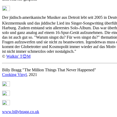
Der jüdisch-amerikanische Musiker aus Detroit lebt seit 2005 in Deuts
Klezmermusik und das jiddische Lied ins Singer-Songwriting überfüh
Harburg. Zudem entstand sein allererstes Solo-Album. Das war überhau
solo und ganz analog auf einem 16-Spur-Gerät aufzunehmen. Die eine H
das ist auch gut so. "Warum singst du? Für wen singst du?" thematisi
Fragen aufzuwerfen und sie nicht zu beantworten. Irgendetwas muss da
kommt der Globetrotter und Kosmopolit immer wieder auf das Motiv
ist nicht immer schmerzlos oder nostalgisch."
©
Walkin' T😊M
Billy Bragg "The Million Things That Never Happened"
Cooking Vinyl
, 2021
www.billybragg.co.uk