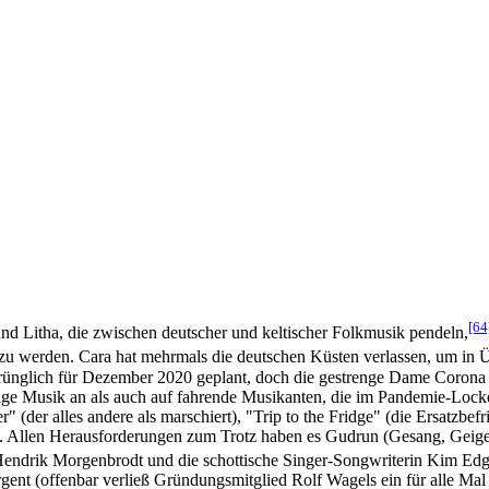
[64
d Litha, die zwischen deutscher und keltischer Folkmusik pendeln,
 zu werden. Cara hat mehrmals die deutschen Küsten verlassen, um in Ü
rünglich für Dezember 2020 geplant, doch die gestrenge Dame Corona 
ndige Musik an als auch auf fahrende Musikanten, die im Pandemie-Lo
(der alles andere als marschiert), "Trip to the Fridge" (die Ersatzbef
e. Allen Herausforderungen zum Trotz haben es Gudrun (Gesang, Geige,
r Hendrik Morgenbrodt und die schottische Singer-Songwriterin Kim Ed
ent (offenbar verließ Gründungsmitglied Rolf Wagels ein für alle Mal