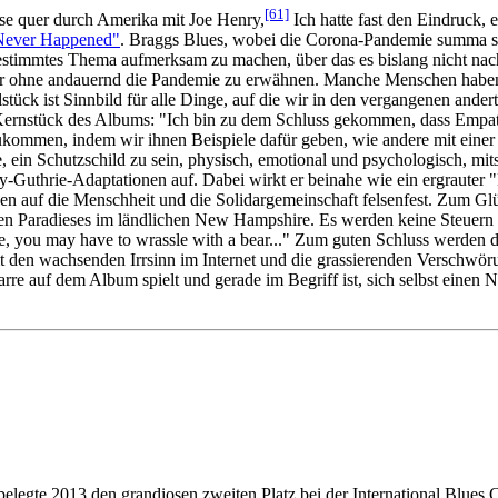
[61]
ise quer durch Amerika mit Joe Henry,
Ich hatte fast den Eindruck, e
 Never Happened"
. Braggs Blues, wobei die Corona-Pandemie summa s
stimmtes Thema aufmerksam zu machen, über das es bislang nicht nachg
aber ohne andauernd die Pandemie zu erwähnen. Manche Menschen haben 
ück ist Sinnbild für alle Dinge, auf die wir in den vergangenen anderth
s Kernstück des Albums: "Ich bin zu dem Schluss gekommen, dass Empat
ukommen, indem wir ihnen Beispiele dafür geben, wie andere mit einer 
e, ein Schutzschild zu sein, physisch, emotional und psychologisch, m
-Guthrie-Adaptationen auf. Dabei wirkt er beinahe wie ein ergrauter "
rauen auf die Menschheit und die Solidargemeinschaft felsenfest. Zum Gl
ien Paradieses im ländlichen New Hampshire. Es werden keine Steuern 
aire, you may have to wrassle with a bear..." Zum guten Schluss werde
den wachsenden Irrsinn im Internet und die grassierenden Verschwöru
rre auf dem Album spielt und gerade im Begriff ist, sich selbst einen 
e 2013 den grandiosen zweiten Platz bei der International Blues Chall