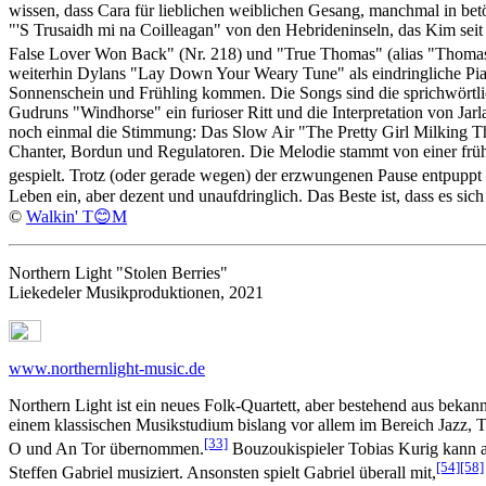
wissen, dass Cara für lieblichen weiblichen Gesang, manchmal in bet
"'S Trusaidh mi na Coilleagan" von den Hebrideninseln, das Kim sei
False Lover Won Back" (Nr. 218) und "True Thomas" (alias "Thomas
weiterhin Dylans "Lay Down Your Weary Tune" als eindringliche Piano
Sonnenschein und Frühling kommen. Die Songs sind die sprichwörtliche
Gudruns "Windhorse" ein furioser Ritt und die Interpretation von Jar
noch einmal die Stimmung: Das Slow Air "The Pretty Girl Milking The 
Chanter, Bordun und Regulatoren. Die Melodie stammt von einer früh
gespielt. Trotz (oder gerade wegen) der erzwungenen Pause entpuppt s
Leben ein, aber dezent und unaufdringlich. Das Beste ist, dass es sich
©
Walkin' T😊M
Northern Light "Stolen Berries"
Liekedeler Musikproduktionen, 2021
www.northernlight-music.de
Northern Light ist ein neues Folk-Quartett, aber bestehend aus beka
einem klassischen Musikstudium bislang vor allem im Bereich Jazz, 
[33]
O und An Tor übernommen.
Bouzoukispieler Tobias Kurig kann a
[54]
[58]
Steffen Gabriel musiziert. Ansonsten spielt Gabriel überall mit,