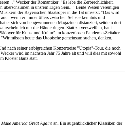
eren..." Wecker der Romantiker: "Es lebe die Zerbrechlichkeit,
ollen überschäumen in unsrem Eigen-Sein..." Beide Wesen vereinigen
 Musikern der Bayerischen Staatsoper in die Tat umsetzt: "Das wird
r, auch wenn er immer öfters zwischen Selbsterkenntnis und
 hat er sich von liebgewonnenen Magazinen distanziert, seitdem dort
rscheinlich nur die Hände ringen. Statt zu verzweifeln, baut
"Plädoyer für Kunst und Kultur" im konzertlosen Pandemie-Zeitalter.
iht: "Wir müssen heute das Utopische gemeinsam suchen, denken,
Und nach seiner erfolgreichen Konzertreise "Utopia"-Tour, die noch
n Wecker wird im nächsten Jahr 75 Jahre alt und will dies mit sowohl
m Kloster Banz statt.
.
Make America Great Again
) an. Ein augenblicklicher Klassiker, der