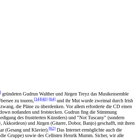
]
gründeten Gudrun Walther und Jürgen Treyz das Musikensemble
[34]
[40]
[64]
bersee zu touren,
und ihr Mut wurde zweimal durch Irish
zwang, die Pläne zu überdenken. Vor allem erforderte die CD einen
ckdown notlanden und feststecken. Gudrun fing die Stimmung
riedigung des frustrierten Künstlers) und "Not Tuscany" (sondern
 Akkordeon) und Jürgen (Gitarre, Dobor, Banjo) geschafft, mit ihren
[62]
gar (Gesang und Klavier).
Das Internet ermöglichte auch die
 die Gruppe) sowie des Cellisten Henrik Mumm. Sicher, wir alle