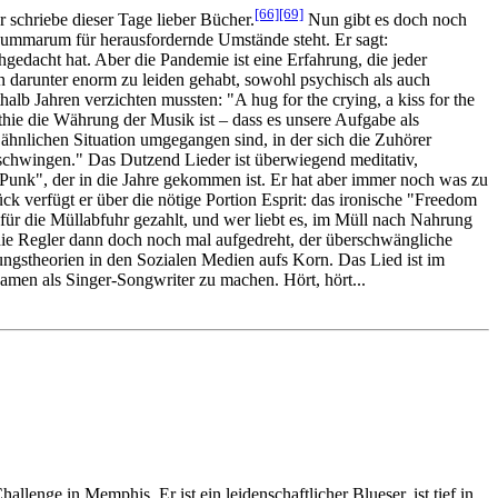
[66]
[69]
r schriebe dieser Tage lieber Bücher.
Nun gibt es doch noch
ummarum für herausfordernde Umstände steht. Er sagt:
edacht hat. Aber die Pandemie ist eine Erfahrung, die jeder
darunter enorm zu leiden gehabt, sowohl psychisch als auch
alb Jahren verzichten mussten: "A hug for the crying, a kiss for the
hie die Währung der Musik ist – dass es unsere Aufgabe als
ähnlichen Situation umgegangen sind, in der sich die Zuhörer
itschwingen." Das Dutzend Lieder ist überwiegend meditativ,
Punk", der in die Jahre gekommen ist. Er hat aber immer noch was zu
ück verfügt er über die nötige Portion Esprit: das ironische "Freedom
für die Müllabfuhr gezahlt, und wer liebt es, im Müll nach Nahrung
n die Regler dann doch noch mal aufgedreht, der überschwängliche
ngstheorien in den Sozialen Medien aufs Korn. Das Lied ist im
Namen als Singer-Songwriter zu machen. Hört, hört...
enge in Memphis. Er ist ein leidenschaftlicher Blueser, ist tief in