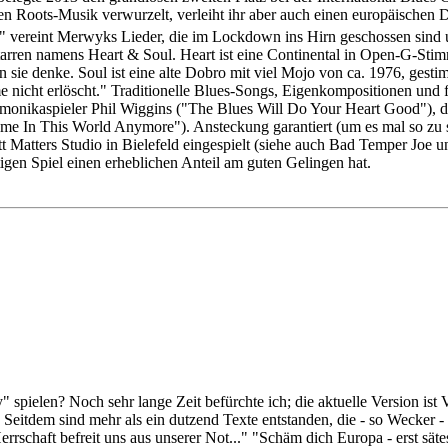
n Roots-Musik verwurzelt, verleiht ihr aber auch einen europäischen Dr
 vereint Merwyks Lieder, die im Lockdown ins Hirn geschossen sind u
arren namens Heart & Soul. Heart ist eine Continental in Open-G-Sti
, an sie denke. Soul ist eine alte Dobro mit viel Mojo von ca. 1976, ge
e nicht erlöscht." Traditionelle Blues-Songs, Eigenkompositionen und
onikaspieler Phil Wiggins ("The Blues Will Do Your Heart Good"), d
me In This World Anymore"). Ansteckung garantiert (um es mal so zu s
t Matters Studio in Bielefeld eingespielt (siehe auch Bad Temper Joe 
tigen Spiel einen erheblichen Anteil am guten Gelingen hat.
pielen? Noch sehr lange Zeit befürchte ich; die aktuelle Version ist 
 Seitdem sind mehr als ein dutzend Texte entstanden, die - so Wecker -
rschaft befreit uns aus unserer Not..." "Schäm dich Europa - erst säte