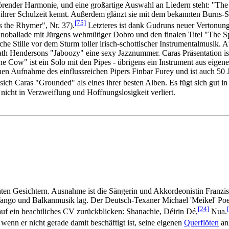
örender Harmonie, und eine großartige Auswahl an Liedern steht: "The 
t ihrer Schulzeit kennt. Außerdem glänzt sie mit dem bekannten Burns-
[75]
 the Rhymer", Nr. 37).
Letzteres ist dank Gudruns neuer Vertonun
ballade mit Jürgens wehmütiger Dobro und den finalen Titel "The Spell
 Stille vor dem Sturm toller irisch-schottischer Instrumentalmusik. Auc
lath Hendersons "Jaboozy" eine sexy Jazznummer. Caras Präsentation ist
Cow" ist ein Solo mit den Pipes - übrigens ein Instrument aus eigener
en Aufnahme des einflussreichen Pipers Finbar Furey und ist auch 50
ich Caras "Grounded" als eines ihrer besten Alben. Es fügt sich gut i
 nicht in Verzweiflung und Hoffnungslosigkeit verliert.
nnten Gesichtern. Ausnahme ist die Sängerin und Akkordeonistin Franzi
Tango und Balkanmusik lag. Der Deutsch-Texaner Michael 'Meikel' Poel
[24]
uf ein beachtliches CV zurückblicken: Shanachie, Déirin Dé,
Nua.
wenn er nicht gerade damit beschäftigt ist, seine eigenen
Querflöten
anz