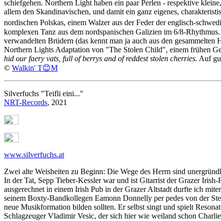
schiefgehen. Northern Light haben ein paar Perlen - respektive klein
allem den Skandinavischen, und damit ein ganz eigenes, charakteristis
nordischen Polskas, einem Walzer aus der Feder der englisch-schwe
komplexen Tanz aus dem nordspanischen Galizien im 6/8-Rhythmus. A
verwandelten Brüdern (das kennt man ja auch aus den gesammelten
Northern Lights Adaptation von "The Stolen Child", einem frühen Gedi
hid our faery vats, full of berrys and of reddest stolen cherries.
Auf gu
©
Walkin' T😊M
Silverfuchs "Teifli eini..."
NRT-Records
, 2021
www.silverfuchs.at
Zwei alte Weisheiten zu Beginn: Die Wege des Herrn sind unergründli
In der Tat, Sepp Tieber-Kessler war und ist Gitarrist der Grazer Iri
ausgerechnet in einem Irish Pub in der Grazer Altstadt durfte ich m
seinem Boxty-Bandkollegen Eamonn Donnelly per pedes von der Steie
neue Musikformation bilden sollten. Er selbst singt und spielt Resona
Schlagzeuger Vladimir Vesic, der sich hier wie weiland schon Charlie 