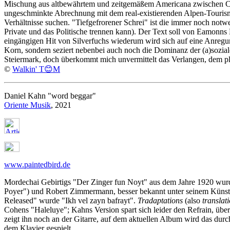
Mischung aus altbewährtem und zeitgemäßem Americana zwischen Count
ungeschminkte Abrechnung mit dem real-existierenden Alpen-Tourism
Verhältnisse suchen. "Tiefgefrorener Schrei" ist die immer noch not
Private und das Politische trennen kann). Der Text soll von Eamonns
eingängigen Hit von Silverfuchs wiederum wird sich auf eine Anreg
Korn, sondern seziert nebenbei auch noch die Dominanz der (a)sozial
Steiermark, doch überkommt mich unvermittelt das Verlangen, dem plä
©
Walkin' T😊M
Daniel Kahn "word beggar"
Oriente Musik
, 2021
www.paintedbird.de
Mordechai Gebirtigs "Der Zinger fun Noyt" aus dem Jahre 1920 wurd
Poyer") und Robert Zimmermann, besser bekannt unter seinem Künstl
Released" wurde "Ikh vel zayn bafrayt".
Tradaptations
(also
translat
Cohens "Haleluye"; Kahns Version spart sich leider den Refrain, übe
zeigt ihn noch an der Gitarre, auf dem aktuellen Album wird das dur
dem Klavier gespielt.