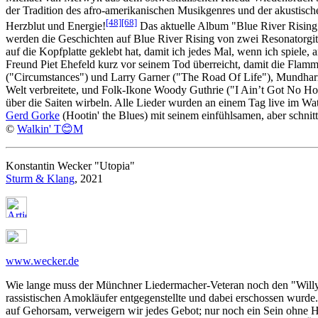
der Tradition des afro-amerikanischen Musikgenres und der akustische
[48]
[68]
Herzblut und Energie!
Das aktuelle Album "Blue River Rising"
werden die Geschichten auf Blue River Rising von zwei Resonatorgit
auf die Kopfplatte geklebt hat, damit ich jedes Mal, wenn ich spiele
Freund Piet Ehefeld kurz vor seinem Tod überreicht, damit die Flamm
("Circumstances") und Larry Garner ("The Road Of Life"), Mundharm
Welt verbreitete, und Folk-Ikone Woody Guthrie ("I Ain’t Got No Ho
über die Saiten wirbeln. Alle Lieder wurden an einem Tag live im Wat
Gerd Gorke
(Hootin' the Blues) mit seinem einfühlsamen, aber schnit
©
Walkin' T😊M
Konstantin Wecker "Utopia"
Sturm & Klang
, 2021
www.wecker.de
Wie lange muss der Münchner Liedermacher-Veteran noch den "Willy" s
rassistischen Amokläufer entgegenstellte und dabei erschossen wurde.
auf Gehorsam, verweigern wir jedes Gebot; nur noch ein Sein ohne Her