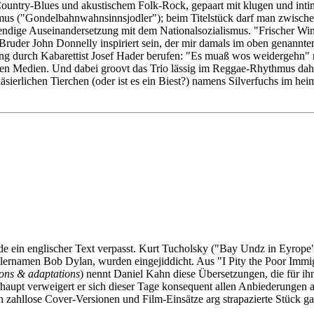
ry-Blues und akustischem Folk-Rock, gepaart mit klugen und intimen 
us ("Gondelbahnwahnsinnsjodler"); beim Titelstück darf man zwische
wendige Auseinandersetzung mit dem Nationalsozialismus. "Frischer Wind
 Bruder John Donnelly inspiriert sein, der mir damals im oben genannt
ung durch Kabarettist Josef Hader berufen: "Es muaß wos weidergehn"
en Medien. Und dabei groovt das Trio lässig im Reggae-Rhythmus dahin
sierlichen Tierchen (oder ist es ein Biest?) namens Silverfuchs im he
e ein englischer Text verpasst. Kurt Tucholsky ("Bay Undz in Eyrop
ernamen Bob Dylan, wurden eingejiddicht. Aus "I Pity the Poor Immi
ions & adaptations
) nennt Daniel Kahn diese Übersetzungen, die für i
rhaupt verweigert er sich dieser Tage konsequent allen Anbiederungen
ch zahllose Cover-Versionen und Film-Einsätze arg strapazierte Stück