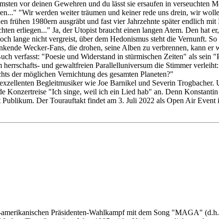
sten vor deinen Gewehren und du lässt sie ersaufen in verseuchten Me
boren..." "Wir werden weiter träumen und keiner rede uns drein, wir w
den frühen 1980ern ausgräbt und fast vier Jahrzehnte später endlich mit
ten erliegen..." Ja, der Utopist braucht einen langen Atem. Den hat e
noch lange nicht vergreist, über dem Hedonismus steht die Vernunft. So
nde Wecker-Fans, die drohen, seine Alben zu verbrennen, kann er wah
uch verfasst: "Poesie und Widerstand in stürmischen Zeiten" als sein 
em herrschafts- und gewaltfreien Parallelluniversum die Stimmer verle
ichts der möglichen Vernichtung des gesamten Planeten?"
 exzellenten Begleitmusiker wie Joe Barnikel und Severin Trogbacher. 
nde Konzertreise "Ich singe, weil ich ein Lied hab" an. Denn Konstanti
t Publikum. Der Tourauftakt findet am 3. Juli 2022 als Open Air Event i
n US-amerikanischen Präsidenten-Wahlkampf mit dem Song "MAGA" (d.h