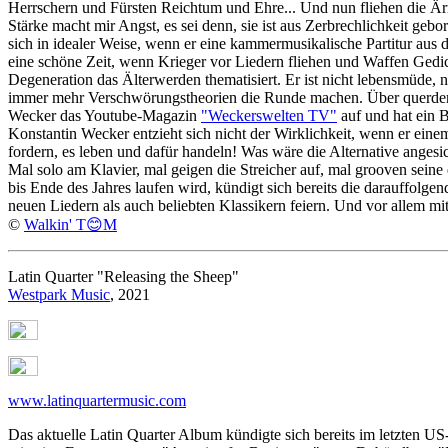
Herrschern und Fürsten Reichtum und Ehre... Und nun fliehen die Ärm
Stärke macht mir Angst, es sei denn, sie ist aus Zerbrechlichkeit ge
sich in idealer Weise, wenn er eine kammermusikalische Partitur aus 
eine schöne Zeit, wenn Krieger vor Liedern fliehen und Waffen Gedich
Degeneration das Älterwerden thematisiert. Er ist nicht lebensmüde, 
immer mehr Verschwörungstheorien die Runde machen. Über querdenke
Wecker das Youtube-Magazin
"Weckerswelten TV"
auf und hat ein B
Konstantin Wecker entzieht sich nicht der Wirklichkeit, wenn er ein
fordern, es leben und dafür handeln! Was wäre die Alternative anges
Mal solo am Klavier, mal geigen die Streicher auf, mal grooven seine
bis Ende des Jahres laufen wird, kündigt sich bereits die darauffolge
neuen Liedern als auch beliebten Klassikern feiern. Und vor allem mi
©
Walkin' T😊M
Latin Quarter "Releasing the Sheep"
Westpark Music
, 2021
www.latinquartermusic.com
Das aktuelle Latin Quarter Album kündigte sich bereits im letzte