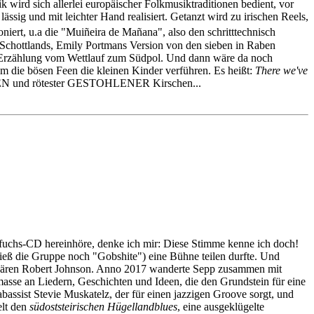
 wird sich allerlei europäischer Folkmusiktraditionen bedient, vor
ssig und mit leichter Hand realisiert. Getanzt wird zu irischen Reels,
iert, u.a die "Muiñeira de Mañana", also den schritttechnisch
Schottlands, Emily Portmans Version von den sieben in Raben
 Erzählung vom Wettlauf zum Südpol. Und dann wäre da noch
em die bösen Feen die kleinen Kinder verführen. Es heißt:
There we've
EEREN und rötester GESTOHLENER Kirschen...
erfuchs-CD hereinhöre, denke ich mir: Diese Stimme kenne ich doch!
hieß die Gruppe noch "Gobshite") eine Bühne teilen durfte. Und
egendären Robert Johnson. Anno 2017 wanderte Sepp zusammen mit
sse an Liedern, Geschichten und Ideen, die den Grundstein für eine
abassist Stevie Muskatelz, der für einen jazzigen Groove sorgt, und
elt den
südoststeirischen Hügellandblues
, eine ausgeklügelte