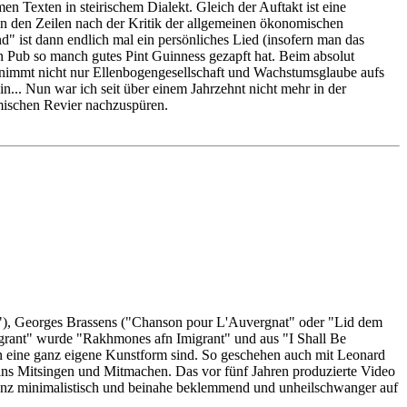
Texten in steirischem Dialekt. Gleich der Auftakt ist eine
n den Zeilen nach der Kritik der allgemeinen ökonomischen
" ist dann endlich mal ein persönliches Lied (insofern man das
en Pub so manch gutes Pint Guinness gezapft hat. Beim absolut
 nimmt nicht nur Ellenbogengesellschaft und Wachstumsglaube aufs
... Nun war ich seit über einem Jahrzehnt nicht mehr in der
imischen Revier nachzuspüren.
e"), Georges Brassens ("Chanson pour L'Auvergnat" oder "Lid dem
grant" wurde "Rakhmones afn Imigrant" und aus "I Shall Be
hn eine ganz eigene Kunstform sind. So geschehen auch mit Leonard
 ans Mitsingen und Mitmachen. Das vor fünf Jahren produzierte Video
 ganz minimalistisch und beinahe beklemmend und unheilschwanger auf