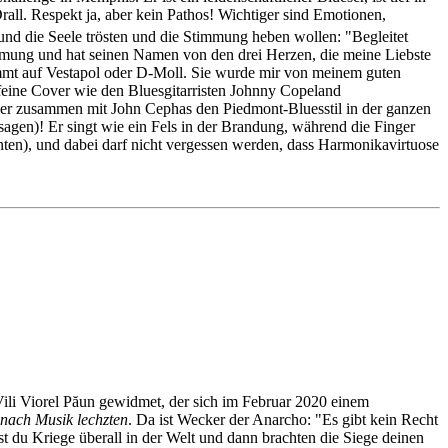
all. Respekt ja, aber kein Pathos! Wichtiger sind Emotionen,
nd die Seele trösten und die Stimmung heben wollen: "Begleitet
mmung und hat seinen Namen von den drei Herzen, die meine Liebste
stimmt auf Vestapol oder D-Moll. Sie wurde mir von meinem guten
 feine Cover wie den Bluesgitarristen Johnny Copeland
er zusammen mit John Cephas den Piedmont-Bluesstil in der ganzen
agen)! Er singt wie ein Fels in der Brandung, während die Finger
unten), und dabei darf nicht vergessen werden, dass Harmonikavirtuose
Vili Viorel Păun gewidmet, der sich im Februar 2020 einem
nach Musik lechzten
. Da ist Wecker der Anarcho: "Es gibt kein Recht
st du Kriege überall in der Welt und dann brachten die Siege deinen