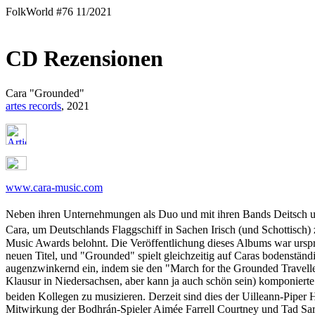
FolkWorld #76 11/2021
CD Rezensionen
Cara "Grounded"
artes records
, 2021
www.cara-music.com
Neben ihren Unternehmungen als Duo und mit ihren Bands Deitsch un
Cara, um Deutschlands Flaggschiff in Sachen Irisch (und Schottisch)
Music Awards belohnt. Die Veröffentlichung dieses Albums war ursp
neuen Titel, und "Grounded" spielt gleichzeitig auf Caras bodenstä
augenzwinkernd ein, indem sie den "March for the Grounded Traveller" 
Klausur in Niedersachsen, aber kann ja auch schön sein) komponiert
beiden Kollegen zu musizieren. Derzeit sind dies der Uilleann-Pipe
Mitwirkung der Bodhrán-Spieler Aimée Farrell Courtney und Tad Sarg