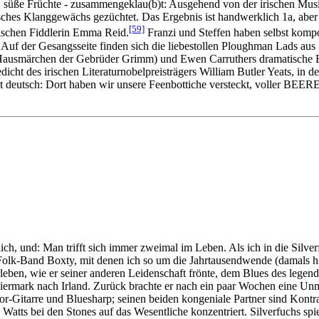
e, süße Früchte - zusammengeklau(b)t: Ausgehend von der irischen Musik
ches Klanggewächs gezüchtet. Das Ergebnis ist handwerklich 1a, aber lä
[59]
dischen Fiddlerin Emma Reid.
Franzi und Steffen haben selbst kompon
uf der Gesangsseite finden sich die liebestollen Ploughman Lads aus 
 Hausmärchen der Gebrüder Grimm) und Ewen Carruthers dramatische
cht des irischen Literaturnobelpreisträgers William Butler Yeats, in d
t deutsch: Dort haben wir unsere Feenbottiche versteckt, voller B
ch, und: Man trifft sich immer zweimal im Leben. Als ich in die Silv
sh-Folk-Band Boxty, mit denen ich so um die Jahrtausendwende (damals 
iterleben, wie er seiner anderen Leidenschaft frönte, dem Blues des l
rmark nach Irland. Zurück brachte er nach ein paar Wochen eine Unma
tor-Gitarre und Bluesharp; seinen beiden kongeniale Partner sind Kontr
Watts bei den Stones auf das Wesentliche konzentriert. Silverfuchs spi