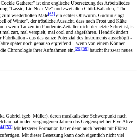
Cockle Gatherer" ist eine englische Übersetzung des Arbeitsliedes
Song "Lassie, Lie Near Me" und zwei alten Child-Balladen, "The
[65]
g zum wiederholten Male
ein echter Ohrwurm. Gudrun singt
 of Winter", der tröstliche Aussicht, dass nach Frost und Kälte
h wenn Tanzen im Pandemie-Zeitalter nicht der letzte Schrei ist, ist
 mal zart, mal verspielt, mal cool und abgefahren. Hendrik ändert
 Fabrikation - das das ganze Potenzial des Instruments ausschöpft -
 Jahre später noch genauso ergreifend – wenn von einem Könner
[29]
[59]
n die Chronologie ihrer Aufnahmen ein,
haucht ihr zwar neues
ska Gabriel (geb. Müller), deren musikalischer Schwerpunkt nach
chau hat in den vergangenen Jahren das Geigenspiel bei Five Alive
[44]
[53]
Mit letzterer Formation hat er denn auch bereits mit Flötist
ufertigen. Mit dieser Besetzung kann doch eigentlich nicht viel