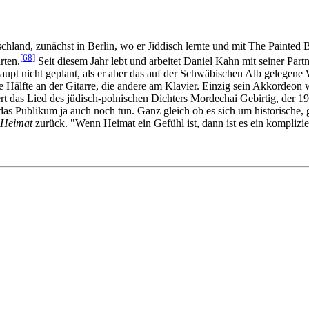
chland, zunächst in Berlin, wo er Jiddisch lernte und mit The Painted B
[68]
rten.
Seit diesem Jahr lebt und arbeitet Daniel Kahn mit seiner P
pt nicht geplant, als er aber das auf der Schwäbischen Alb gelegene W
älfte an der Gitarre, die andere am Klavier. Einzig sein Akkordeon wu
ert das Lied des jüdisch-polnischen Dichters Mordechai Gebirtig, der 1
s Publikum ja auch noch tun. Ganz gleich ob es sich um historische, ge
Heimat
zurück. "Wenn Heimat ein Gefühl ist, dann ist es ein komplizie