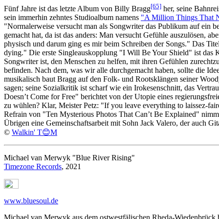
[65]
Fünf Jahre ist das letzte Album von Billy Bragg
her, seine Bahnre
sein immerhin zehntes Studioalbum namens
"A Million Things That
"Normalerweise versucht man als Songwriter das Publikum auf ein be
gemacht hat, da ist das anders: Man versucht Gefühle auszulösen, 
physisch und darum ging es mir beim Schreiben der Songs." Das Titelst
dying." Die erste Singleauskopplung "I Will Be Your Shield" ist da
Songwriter ist, den Menschen zu helfen, mit ihren Gefühlen zurechtz
befinden. Nach dem, was wir alle durchgemacht haben, sollte die Ide
musikalisch baut Bragg auf den Folk- und Rootsklängen seiner Woody
sagen; seine Sozialkritik ist scharf wie ein Irokesenschnitt, das Vert
Doesn’t Come for Free" berichtet von der Utopie eines regierungsfre
zu wühlen? Klar, Meister Petz: "If you leave everything to laissez-f
Refrain von "Ten Mysterious Photos That Can’t Be Explained" nimmt 
Übrigen eine Gemeinschaftsarbeit mit Sohn Jack Valero, der auch Gita
©
Walkin' T😊M
Michael van Merwyk "Blue River Rising"
Timezone Records
, 2021
www.bluesoul.de
Michael van Merwyk aus dem ostwestfälischen Rheda-Wiedenbrück belegt