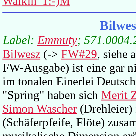
Walkin' T:-)M
Bilwe
Label:
Emmuty
; 571.0004.
Bilwesz
(->
FW#29
, siehe
FW-Ausgabe) ist eine gar 
im tonalen Einerlei Deutsch
"Spring" haben sich
Merit 
Simon Wascher
(Drehleier)
(Schäferpfeife, Flöte) zusa
musikalische Dimension eröf