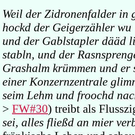
Weil der Zidronenfalder in
hockd der Geigerzähler wu 
und der Gablstapler dääd l
stabln, und der Rasnsprenge
Grashalm krümmen und er s
einer Konzernzentrale glimm
seim Lehm und froochd na
>
FW#30
) treibt als Flussz
sei, alles fließd an mier ver