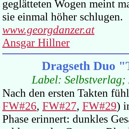
geglätteten Wogen meint m
sie einmal höher schlugen.
www.georgdanzer.at
Ansgar Hillner
Dragseth Duo "
Label: Selbstverlag;
Nach den ersten Takten füh
FW#26
,
FW#27
,
FW#29
) 
Phase erinnert: dunkles Ges