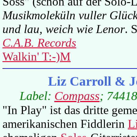
Soss" (schon auf der Solo-
Musikmoleküln vuller Glück
und lau, weich wie Lenor
. 
C.A.B. Records
Walkin' T:-)M
Liz Carroll & 
Label:
Compass
; 74418
"In Play" ist das dritte ge
amerikanischen Fiddlerin
L