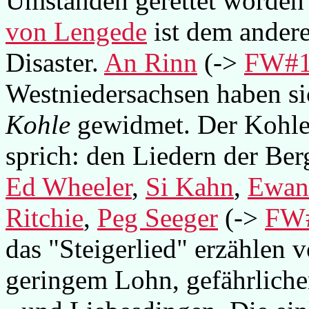
Umständen gerettet worden
von Lengede
ist dem andere
Disaster.
An Rinn
(->
FW#
Westniedersachsen haben si
Kohle
gewidmet. Der Kohle 
sprich: den Liedern der Ber
Ed Wheeler
,
Si Kahn
,
Ewan
Ritchie
,
Peg Seeger
(->
FW
das "Steigerlied" erzählen 
geringem Lohn, gefährliche