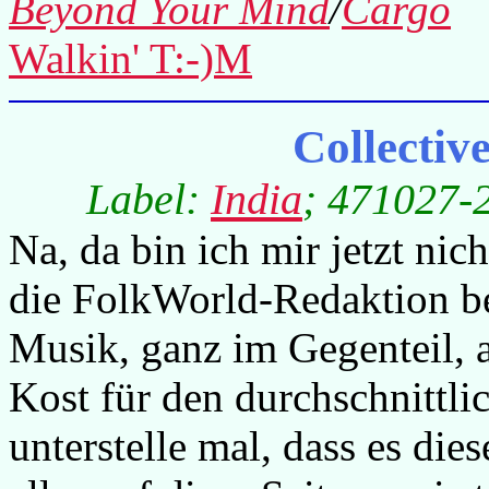
Beyond Your Mind
/
Cargo
Walkin' T:-)M
Collectiv
Label:
India
; 471027-2
Na, da bin ich mir jetzt nic
die FolkWorld-Redaktion be
Musik, ganz im Gegenteil, ab
Kost für den durchschnittli
unterstelle mal, dass es die