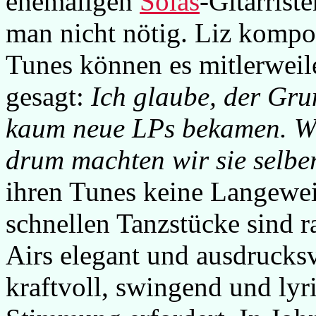
ehemaligen
Solas
-Gitarrist
man nicht nötig. Liz kompon
Tunes können es mitlerweile
gesagt:
Ich glaube, der Gru
kaum neue LPs bekamen. Wi
drum machten wir sie selber
ihren Tunes keine Langeweil
schnellen Tanzstücke sind ra
Airs elegant und ausdrucksvo
kraftvoll, swingend und lyri