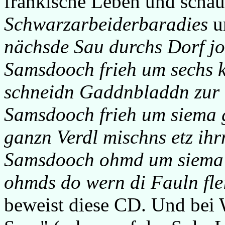
fränkische Leben und schau
Schwarzarbeiderbaradies
u
nächsde Sau durchs Dorf j
Samsdooch frieh um sechs 
schneidn Gaddnbladdn zur
Samsdooch frieh um siema 
ganzn Verdl mischns etz ihr
Samsdooch ohmd um siema 
ohmds do wern di Fauln flei
beweist diese CD. Und bei 