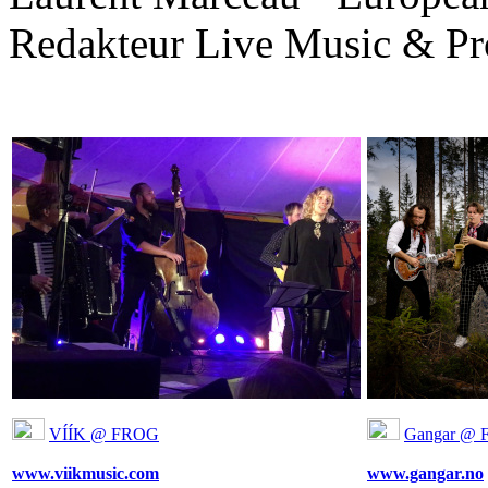
Redakteur Live Music & Pro
VÍÍK @ FROG
Gangar @
www.viikmusic.com
www.gangar.no