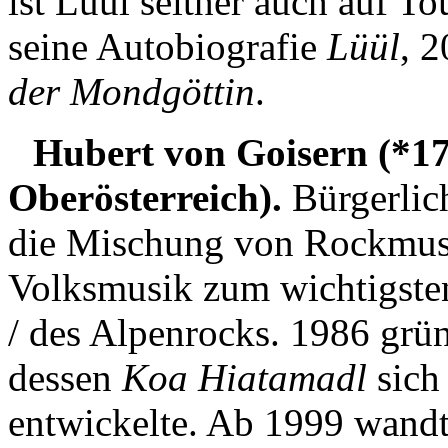
ist Lüül seither auch auf To
seine Autobiografie
Lüül
, 
der Mondgöttin
.
Hubert von Goisern (*17
Oberösterreich).
Bürgerlic
die Mischung von Rockmusik
Volksmusik zum wichtigsten
/ des Alpenrocks. 1986 grün
dessen
Koa Hiatamadl
sich
entwickelte. Ab 1999 wandt