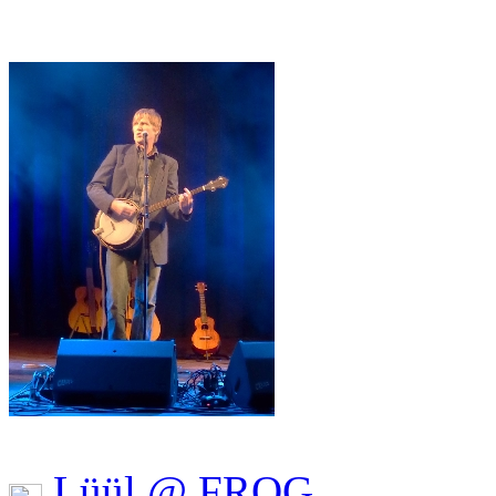
Lüül @ FROG