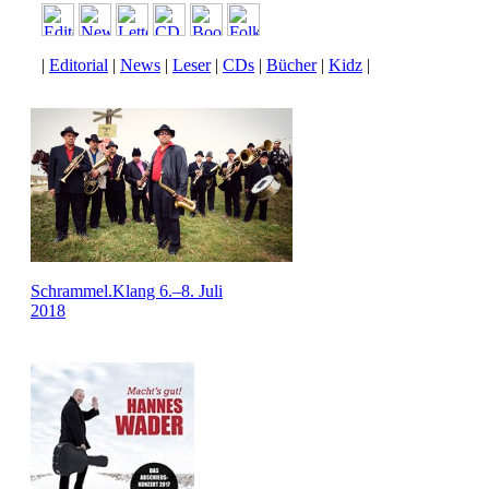
|
Editorial
|
News
|
Leser
|
CDs
|
Bücher
|
Kidz
|
Schrammel.Klang 6.–8. Juli
2018