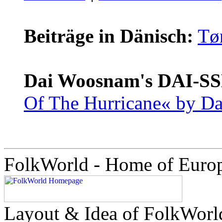
Beiträge in Dänisch:
Tø
Dai Woosnam's
DAI-S
Of The Hurricane« by D
FolkWorld - Home of Euro
Layout & Idea of FolkWor