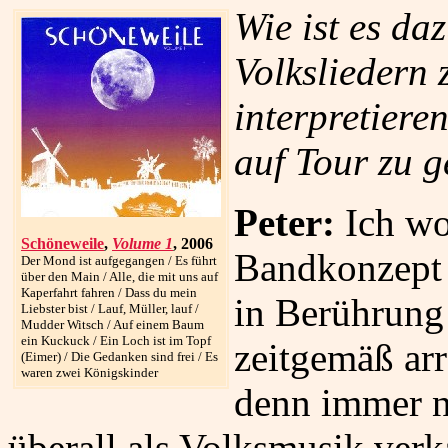
Wie ist es da
Volksliedern 
interpretiere
auf Tour zu 
Peter:
Ich wol
Schöneweile
,
Volume 1
, 2006
Bandkonzept 
Der Mond ist aufgegangen / Es führt
über den Main / Alle, die mit uns auf
Kaperfahrt fahren / Dass du mein
in Berührung
Liebster bist / Lauf, Müller, lauf /
Mudder Witsch / Auf einem Baum
ein Kuckuck / Ein Loch ist im Topf
zeitgemäß arr
(Eimer) / Die Gedanken sind frei / Es
waren zwei Königskinder
denn immer n
überall als Volksmusik verka