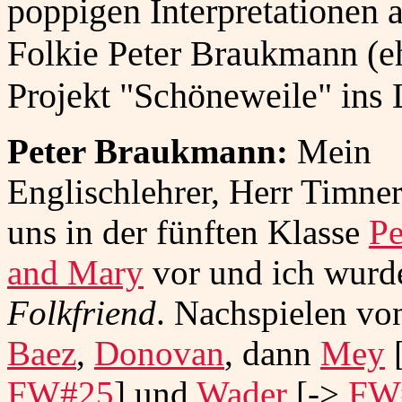
poppigen Interpretationen a
Folkie Peter Braukmann (e
Projekt "Schöneweile" ins
Peter Braukmann:
Mein
Englischlehrer, Herr Timner,
uns in der fünften Klasse
Pe
and Mary
vor und ich wurd
Folkfriend
. Nachspielen v
Baez
,
Donovan
, dann
Mey
FW#25
] und
Wader
[->
FW