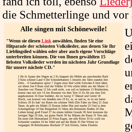
fand ich toll, ebenso
Lieder
die Schmetterlinge und vor
Alle singen mit Schöneweile!
U
"Wenn sie diesen
Link
anwählen, finden Sie eine
e
Hitparade der schönsten Volkslieder, aus denen Sie Ihr
Lieblingslied wählen oder aber auch eigene Vorschläge
d
unterbreiten können. Die von Ihnen gewählten 15
liebsten Volkslieder werden im nächsten Jahr Grundlage
für unsere nächste CD."
u
1 He Jo Spann den Wagen an 2 Es klappert die Mühle am rauschenden Bach
3 Kein schöner Land 4 Der Schinderhannes 5 Jenseits des Tales standen ihre
e
Zelte... 6 Gaudeamus igitur 7 Zogen einst fünf wilde Schwäne 8 Jetzt fahrn
wir übern See 9 Bunt sind die Wälder 10 Wie schön blüht uns der Maien 11
Ännchen von Tharau 12 Ich weiß nicht, was soll es bedeuten 13 Brüderchen,
komm tanz mit mir 14 Am Brunnen vor dem Tore 15 Es für uns eine Zeit
d
angekommen 16 Eine Seefahrt, die ist lustig 17 Hänsel und Gretel 18
Horch, was kommt von draußen rein 19 Es, es, es und es, es ist ein harter
Schluss 20 Es hatt' ein Bauer ein schönes Weib (Die Fahrt ins Heu) 21 Zum
Tanze, da geht ein Mädel 22 Komm lieber Mai und mache 23 Und in dem
M
Schneegebirge 24 Das Bürgerlied 25 Wenn alle Brünnlein fließen 26 Das
Lieben bringt groß Freud 27 An einem kühlen Grunde 28 Jetzt kommen die
lustigen Tage 29 Ade, zur guten Nacht 30 Im Märzen der Bauer 31 Nun adé,
Du mein lieb Heimatland 32 Prinz Eugen, der edle Ritter 33 Es wollt ein
g
Schneider wandern 34 Im Wald und auf der Heide 35 Der Winter ist
vergangen 36 Bettelmanns Hochzeit 37 Ach Elslein, liebes Elselein