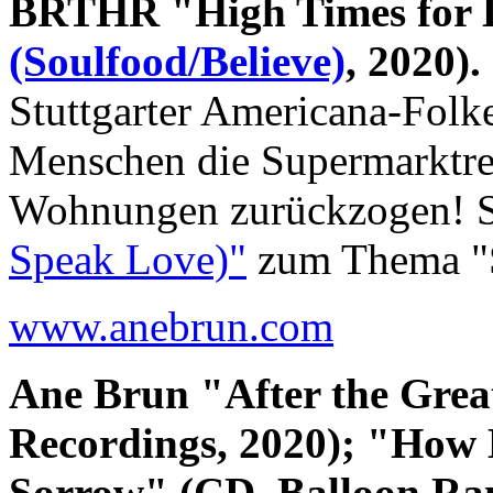
BRTHR "High Times for 
(Soulfood/Believe)
, 2020).
Stuttgarter Americana-Fol
Menschen die Supermarktreg
Wohnungen zurückzogen! 
Speak Love)"
zum Thema "So
www.anebrun.com
Ane Brun "After the Grea
Recordings, 2020); "How 
Sorrow" (CD, Balloon Ran