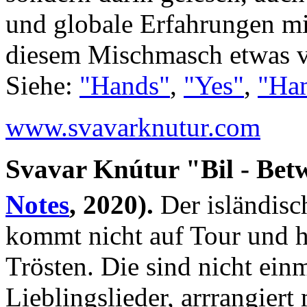
und globale Erfahrungen mi
diesem Mischmasch etwas vö
Siehe:
"Hands"
,
"Yes"
,
"Ha
www.svavarknutur.com
Svavar Knútur "Bil - Bet
Notes
, 2020).
Der isländisc
kommt nicht auf Tour und h
Trösten. Die sind nicht ein
Lieblingslieder, arrrangiert