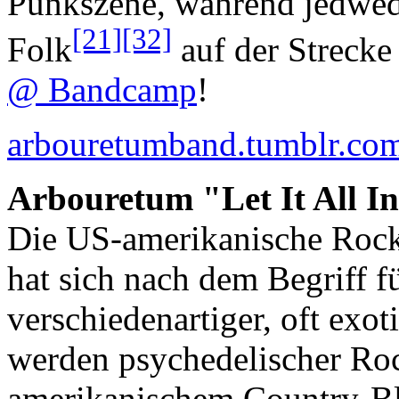
Punkszene, während jedwede
[21]
[32]
Folk
auf der Strecke 
@ Bandcamp
!
arbouretumband.tumblr.co
Arbouretum "Let It All I
Die US-amerikanische Roc
hat sich nach dem Begriff 
verschiedenartiger, oft exo
werden psychedelischer Roc
amerikanischem Country-Blu