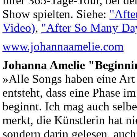
ihrer 365-Tage-Tour, bei der
Show spielten. Siehe:
"Afte
Video)
,
"After So Many Day
www.johannaamelie.com
Johanna Amelie "Beginning
»Alle Songs haben eine Ar
entsteht, dass eine Phase 
beginnt. Ich mag auch selb
merkt, die Künstlerin hat ni
sondern darin gelesen, auc