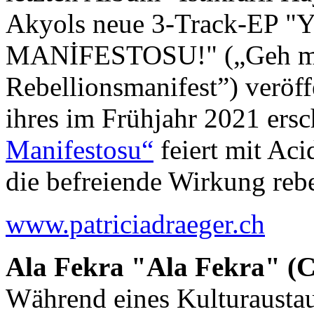
Akyols neue 3-Track-EP "Y
MANİFESTOSU!" („Geh mi
Rebellionsmanifest”) veröff
ihres im Frühjahr 2021 er
Manifestosu“
feiert mit Ac
die befreiende Wirkung rebe
www.patriciadraeger.ch
Ala Fekra "Ala Fekra" (
Während eines Kulturaustaus