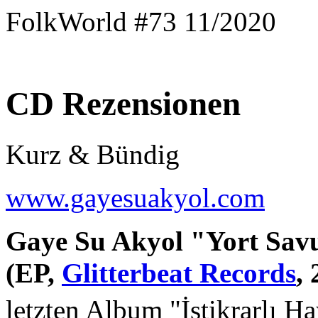
FolkWorld #73 11/2020
CD Rezensionen
Kurz & Bündig
www.gayesuakyol.com
Gaye Su Akyol "Yort S
(EP,
Glitterbeat Records
, 
letzten Album "İstikrarlı Ha