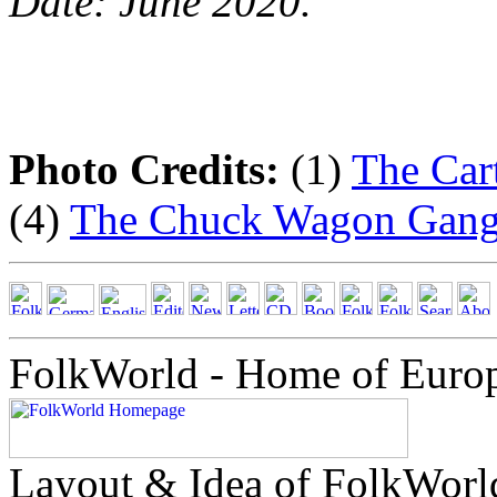
Date: June 2020.
Photo Credits:
(1)
The Car
(4)
The Chuck Wagon Gan
FolkWorld - Home of Euro
Layout & Idea of FolkWor