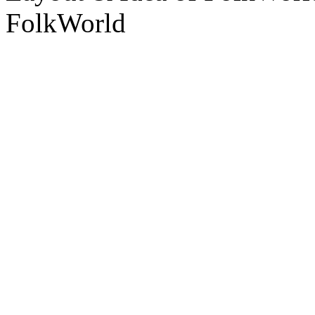
FolkWorld