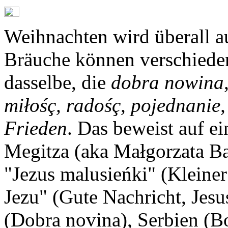
Weihnachten wird überall au
Bräuche können verschieden 
dasselbe, die
dobra nowina
miłośç, radośç, pojednanie,
Frieden
. Das beweist auf e
Megitza (aka Małgorzata Ba
"Jezus malusieńki" (Kleiner
Jezu" (Gute Nachricht, Jesu
(Dobra novina), Serbien (B