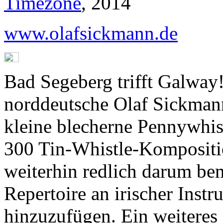
Timezone
, 2014
www.olafsickmann.de
Bad Segeberg trifft Galway!
norddeutsche Olaf Sickmann
kleine blecherne Pennywhist
300 Tin-Whistle-Kompositio
weiterhin redlich darum be
Repertoire an irischer Inst
hinzuzufügen. Ein weiteres K