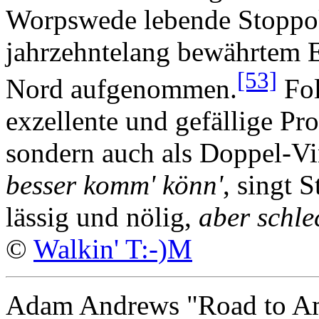
Worpswede lebende Stoppok
jahrzehntelang bewährtem 
[53]
Nord aufgenommen.
Fol
exzellente und gefällige Pr
sondern auch als Doppel-Vin
besser komm' könn'
, singt 
lässig und nölig,
aber schle
©
Walkin' T:-)M
Adam Andrews "Road to A