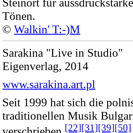
Steinort für aussdruckstarke
Tönen.
©
Walkin' T:-)M
Sarakina "Live in Studio"
Eigenverlag, 2014
www.sarakina.art.pl
Seit 1999 hat sich die poln
traditionellen Musik Bulga
[22]
[31]
[39]
[50]
verschrieben.