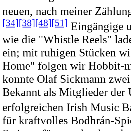
neuen, nach meiner Zählung
[34]
[38]
[48]
[51]
Eingängige 
wie die "Whistle Reels" lad
ein; mit ruhigen Stücken w
Home" folgen wir Hobbit-m
konnte Olaf Sickmann zwei 
Bekannt als Mitglieder der 
erfolgreichen Irish Music 
für kraftvolles Bodhrán-Sp