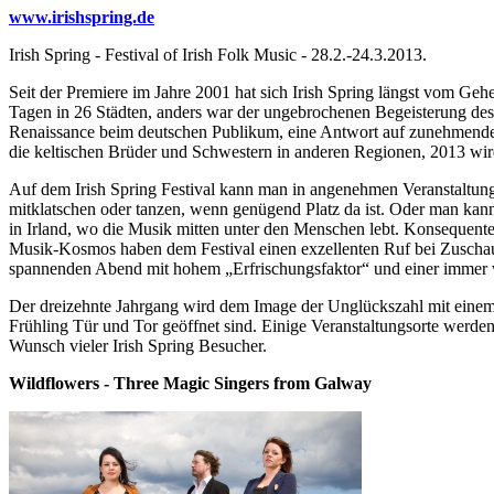
www.irishspring.de
Irish Spring - Festival of Irish Folk Music - 28.2.-24.3.2013.
Seit der Premiere im Jahre 2001 hat sich Irish Spring längst vom Geh
Tagen in 26 Städten, anders war der ungebrochenen Begeisterung des P
Renaissance beim deutschen Publikum, eine Antwort auf zunehmende
die keltischen Brüder und Schwestern in anderen Regionen, 2013 wir
Auf dem Irish Spring Festival kann man in angenehmen Veranstaltung
mitklatschen oder tanzen, wenn genügend Platz da ist. Oder man kann
in Irland, wo die Musik mitten unter den Menschen lebt. Konsequente A
Musik-Kosmos haben dem Festival einen exzellenten Ruf bei Zuschauer
spannenden Abend mit hohem „Erfrischungsfaktor“ und einer immer 
Der dreizehnte Jahrgang wird dem Image der Unglückszahl mit einem
Frühling Tür und Tor geöffnet sind. Einige Veranstaltungsorte werden (
Wunsch vieler Irish Spring Besucher.
Wildflowers - Three Magic Singers from Galway