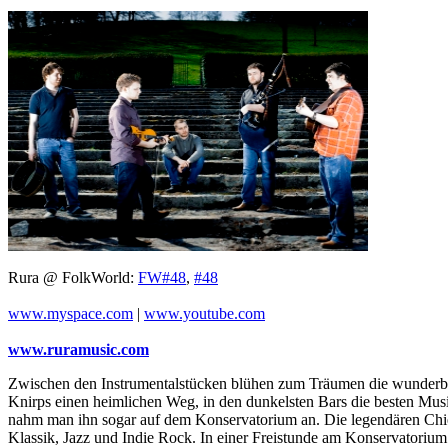
Rura @ FolkWorld:
FW#48
,
#48
www.myspace.com
|
www.youtube.com
www.ruramusic.com
Zwischen den Instrumentalstücken blühen zum Träumen die wunderbar
Knirps einen heimlichen Weg, in den dunkelsten Bars die besten Musik
nahm man ihn sogar auf dem Konservatorium an. Die legendären Chiefta
Klassik, Jazz und Indie Rock. In einer Freistunde am Konservatorium