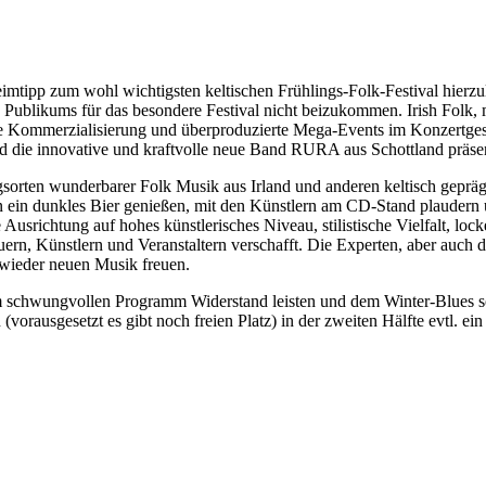
eimtipp zum wohl wichtigsten keltischen Frühlings-Folk-Festival hierzu
ublikums für das besondere Festival nicht beizukommen. Irish Folk, mit
 Kommerzialisierung und überproduzierte Mega-Events im Konzertgesch
d die innovative und kraftvolle neue Band RURA aus Schottland präsen
sorten wunderbarer Folk Musik aus Irland und anderen keltisch gepräg
 ein dunkles Bier genießen, mit den Künstlern am CD-Stand plaudern un
usrichtung auf hohes künstlerisches Niveau, stilistische Vielfalt, lock
n, Künstlern und Veranstaltern verschafft. Die Experten, aber auch d
wieder neuen Musik freuen.
 schwungvollen Programm Widerstand leisten und dem Winter-Blues sol
vorausgesetzt es gibt noch freien Platz) in der zweiten Hälfte evtl. ein 