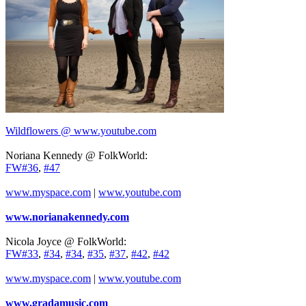
Wildflowers @ www.youtube.com
Noriana Kennedy @ FolkWorld:
FW#36
,
#47
www.myspace.com
|
www.youtube.com
www.norianakennedy.com
Nicola Joyce @ FolkWorld:
FW#33
,
#34
,
#34
,
#35
,
#37
,
#42
,
#42
www.myspace.com
|
www.youtube.com
www.gradamusic.com