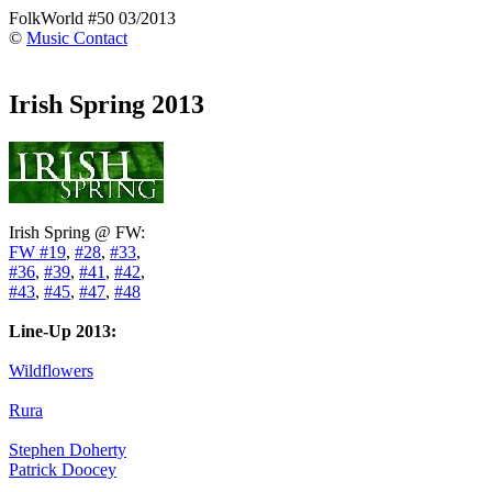
FolkWorld #50 03/2013
©
Music Contact
Irish Spring 2013
Irish Spring @ FW:
FW #19
,
#28
,
#33
,
#36
,
#39
,
#41
,
#42
,
#43
,
#45
,
#47
,
#48
Line-Up 2013:
Wildflowers
Rura
Stephen Doherty
Patrick Doocey