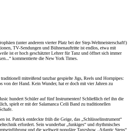
rophäen (unter anderem vierter Platz bei der Step-Weltmeisterschaft!)
tionen, TV-Sendungen und Bühnenauftritte ist endlos, etwa mit
le ist er hoch geschätzter Lehrer für Tanz und öffnet sich immer
ken...“ kommentierte die New York Times.
raditionell mitreißend tanzbar gespielte Jigs, Reels und Hornpipes:
os von der Hand. Kein Wunder, hat er doch mit vier Jahren zu
sic hundert Schüler auf fünf Instrumenten! Schließlich rief ihn die
, spielt er mit der Salamanca Ceili Band zu traditionellen
Schafe.
 ist. Patrick entdeckte früh die Geige, das „Schlüsselinstrument“
pieltechnik erfordert. Sein wunderbar „funkiges“ und rhythmisches
 Amtseinführung und die weltweit populäre Tanzshow „Atlantic Steps“