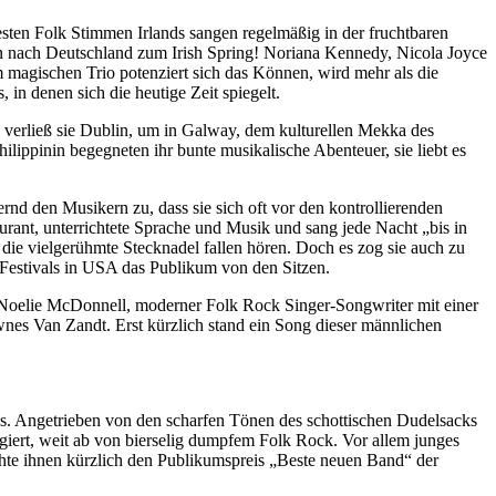
esten Folk Stimmen Irlands sangen regelmäßig in der fruchtbaren
nun nach Deutschland zum Irish Spring! Noriana Kennedy, Nicola Joyce
m magischen Trio potenziert sich das Können, wird mehr als die
n denen sich die heutige Zeit spiegelt.
 verließ sie Dublin, um in Galway, dem kulturellen Mekka des
lippinin begegneten ihr bunte musikalische Abenteuer, sie liebt es
nd den Musikern zu, dass sie sich oft vor den kontrollierenden
aurant, unterrichtete Sprache und Musik und sang jede Nacht „bis in
ie vielgerühmte Stecknadel fallen hören. Doch es zog sie auch zu
Festivals in USA das Publikum von den Sitzen.
: Noelie McDonnell, moderner Folk Rock Singer-Songwriter mit einer
nes Van Zandt. Erst kürzlich stand ein Song dieser männlichen
ds. Angetrieben von den scharfen Tönen des schottischen Dudelsacks
giert, weit ab von bierselig dumpfem Folk Rock. Vor allem junges
te ihnen kürzlich den Publikumspreis „Beste neuen Band“ der