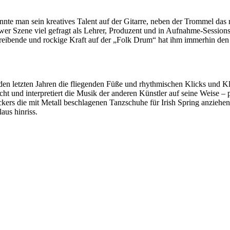
rkannte man sein kreatives Talent auf der Gitarre, neben der Trommel d
wer Szene viel gefragt als Lehrer, Produzent und in Aufnahme-Sessions.
treibende und rockige Kraft auf der „Folk Drum“ hat ihm immerhin den 
n den letzten Jahren die fliegenden Füße und rhythmischen Klicks und K
 und interpretiert die Musik der anderen Künstler auf seine Weise – pe
ckers die mit Metall beschlagenen Tanzschuhe für Irish Spring anziehe
us hinriss.