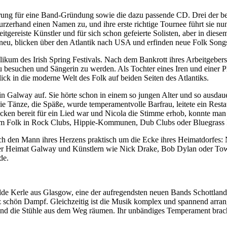
derung für eine Band-Gründung sowie die dazu passende CD. Drei der b
 kurzerhand einen Namen zu, und ihre erste richtige Tournee führt sie 
ereiste Künstler und für sich schon gefeierte Solisten, aber in diese
u, blicken über den Atlantik nach USA und erfinden neue Folk Songs, i
kum des Irish Spring Festivals. Nach dem Bankrott ihres Arbeitgebers
u besuchen und Sängerin zu werden. Als Tochter eines Iren und einer Phi
lick in die moderne Welt des Folk auf beiden Seiten des Atlantiks.
n Galway auf. Sie hörte schon in einem so jungen Alter und so ausdauer
die Tänze, die Späße, wurde temperamentvolle Barfrau, leitete ein Rest
ken bereit für ein Lied war und Nicola die Stimme erhob, konnte man d
tivem Folk in Rock Clubs, Hippie-Kommunen, Dub Clubs oder Bluegrass 
lich den Mann ihres Herzens praktisch um die Ecke ihres Heimatdorfes
einer Heimat Galway und Künstlern wie Nick Drake, Bob Dylan oder Tow
de.
ilde Kerle aus Glasgow, eine der aufregendsten neuen Bands Schottlan
z schön Dampf. Gleichzeitig ist die Musik komplex und spannend arran
und die Stühle aus dem Weg räumen. Ihr unbändiges Temperament brach