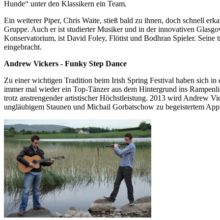
Hunde“ unter den Klassikern ein Team.
Ein weiterer Piper, Chris Waite, stieß bald zu ihnen, doch schnell e
Gruppe. Auch er ist studierter Musiker und in der innovativen Glasgo
Konservatorium, ist David Foley, Flötist und Bodhran Spieler. Seine 
eingebracht.
Andrew Vickers - Funky Step Dance
Zu einer wichtigen Tradition beim Irish Spring Festival haben sich i
immer mal wieder ein Top-Tänzer aus dem Hintergrund ins Rampenlicht
trotz anstrengender artistischer Höchstleistung. 2013 wird Andrew Vi
ungläubigem Staunen und Michail Gorbatschow zu begeistertem Appla