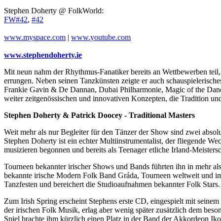
Stephen Doherty @ FolkWorld:
FW#42
,
#42
www.myspace.com
|
www.youtube.com
www.stephendoherty.ie
Mit neun nahm der Rhythmus-Fanatiker bereits an Wettbewerben teil, un
errungen. Neben seinen Tanzkünsten zeigte er auch schauspielerische
Frankie Gavin & De Dannan, Dubai Philharmonie, Magic of the Dance, 
weiter zeitgenössischen und innovativen Konzepten, die Tradition 
Stephen Doherty & Patrick Doocey - Traditional Masters
Weit mehr als nur Begleiter für den Tänzer der Show sind zwei absolut
Stephen Doherty ist ein echter Multiinstrumentalist, der fliegende 
musizieren begonnen und bereits als Teenager etliche Irland-Meister
Tourneen bekannter irischer Shows und Bands führten ihn in mehr als 
bekannte irische Modern Folk Band Gráda, Tourneen weltweit und imme
Tanzfesten und bereichert die Studioaufnahmen bekannter Folk Stars
Zum Irish Spring erscheint Stephens erste CD, eingespielt mit seinem
der irischen Folk Musik, erlag aber wenig später zusätzlich dem beso
Spiel brachte ihm kürzlich einen Platz in der Band der Akkordeon Ik