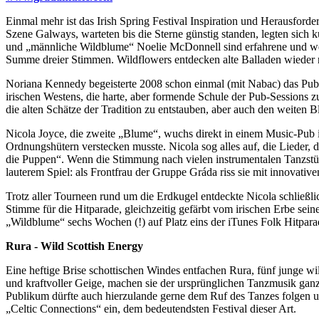
Einmal mehr ist das Irish Spring Festival Inspiration und Herausfor
Szene Galways, warteten bis die Sterne günstig standen, legten sich
und „männliche Wildblume“ Noelie McDonnell sind erfahrene und weitg
Summe dreier Stimmen. Wildflowers entdecken alte Balladen wieder ne
Noriana Kennedy begeisterte 2008 schon einmal (mit Nabac) das Publi
irischen Westens, die harte, aber formende Schule der Pub-Sessions z
die alten Schätze der Tradition zu entstauben, aber auch den weiten B
Nicola Joyce, die zweite „Blume“, wuchs direkt in einem Music-Pub i
Ordnungshütern verstecken musste. Nicola sog alles auf, die Lieder, 
die Puppen“. Wenn die Stimmung nach vielen instrumentalen Tanzstüc
lauterem Spiel: als Frontfrau der Gruppe Gráda riss sie mit innova
Trotz aller Tourneen rund um die Erdkugel entdeckte Nicola schließ
Stimme für die Hitparade, gleichzeitig gefärbt vom irischen Erbe s
„Wildblume“ sechs Wochen (!) auf Platz eins der iTunes Folk Hitpara
Rura - Wild Scottish Energy
Eine heftige Brise schottischen Windes entfachen Rura, fünf junge w
und kraftvoller Geige, machen sie der ursprünglichen Tanzmusik gan
Publikum dürfte auch hierzulande gerne dem Ruf des Tanzes folgen 
„Celtic Connections“ ein, dem bedeutendsten Festival dieser Art.