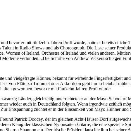
d bevor er mit fünfzehn Jahren Profi wurde, hatte er bereits etliche T
s Talent in Radio Shows und als Choreograph. Die Liste seiner Produk
Women of Ireland, Orchestra of Ireland und vielen anderen. Mittlerwei
und Moderne verbinden. „Die Schritte von Andrew Vickers schlagen Fun
e und vielgefragte Könner, bekannt für wirbelnde Fingerfertigkeit und t
Wechsel von Flöte zu Trommel oder Akkordeon geht ihm scheinbar mühel
schaften gewonnen, bevor er mit fünfzehn Jahren Profi wurde.
zwanzig Länder, gleichzeitig unterrichtete er an der Mayo School of Mu
r wieder auch in Deutschland folgten. Wenn irgendwie zeitlich möglich
. Zur Entspannung züchtet er in der Einsamkeit von Mayo Hühner und 
 Freund Patrick Doocey, der im gleichen Acht-Häuser-Dorf aufgewachsen
nderen Klang der klassischen Nylonsaiten-Gitarre, die eine spezielle S
one Sharon Shannon ein. Der irische Präsident lauschte ihm bei seiner