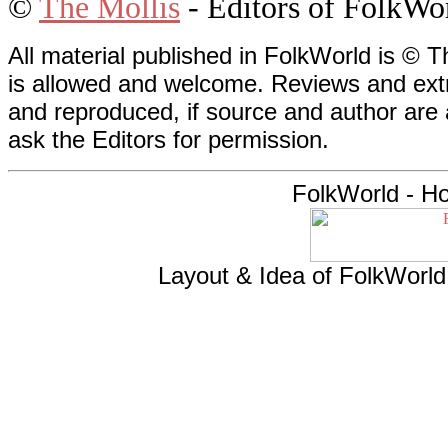
©
The Mollis
- Editors of
FolkWo
All material published in FolkWorld is © T
is allowed and welcome. Reviews and extr
and reproduced, if source and author are
ask the Editors for permission.
FolkWorld - H
Layout & Idea of FolkWorl