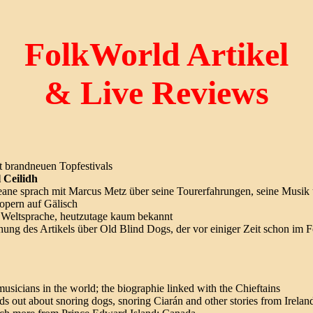
FolkWorld Artikel
& Live Reviews
brandneuen Topfestivals
 Ceilidh
n Keane sprach mit Marcus Metz über seine Tourerfahrungen, seine Musi
nopern auf Gälisch
ge Weltsprache, heutzutage kaum bekannt
hung des Artikels über Old Blind Dogs, der vor einiger Zeit schon im Fo
musicians in the world; the biographie linked with the Chieftains
ds out about snoring dogs, snoring Ciarán and other stories from Irelan