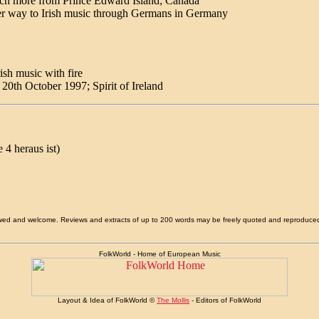
uch more from Prince Edward Island; Canada
r way to Irish music through Germans in Germany
rish music with fire
 20th October 1997; Spirit of Ireland
4 heraus ist)
allowed and welcome. Reviews and extracts of up to 200 words may be freely quoted and reproduce
FolkWorld - Home of European Music
Layout & Idea of FolkWorld ©
The Mollis
- Editors of FolkWorld