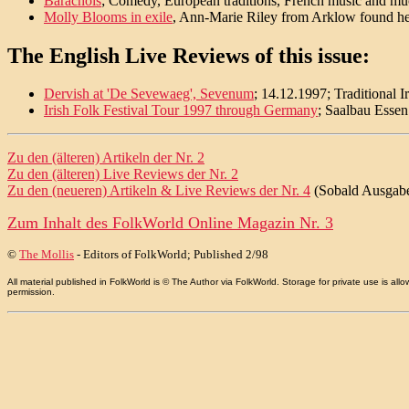
Barachois
; Comedy, European traditions, French music and m
Molly Blooms in exile
, Ann-Marie Riley from Arklow found he
The English Live Reviews of this issue:
Dervish at 'De Sevewaeg', Sevenum
; 14.12.1997; Traditional I
Irish Folk Festival Tour 1997 through Germany
; Saalbau Essen
Zu den (älteren) Artikeln der Nr. 2
Zu den (älteren) Live Reviews der Nr. 2
Zu den (neueren) Artikeln & Live Reviews der Nr. 4
(Sobald Ausgabe 
Zum Inhalt des
FolkWorld
Online Magazin Nr. 3
©
The Mollis
- Editors of
FolkWorld
; Published 2/98
All material published in FolkWorld is © The Author via FolkWorld. Storage for private use is 
permission.