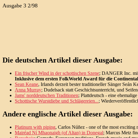
Ausgabe 3 2/98
Die deutschen Artikel dieser Ausgabe:
Ein frischer Wind in der schottischen Szene
; DANGER Inc. mit 
Inklusive dem ersten FolkWorld Award für die Continental
Sean Keane
, Irlands derzeit bester traditioneller Sänger Seá
Anna Murray
; Dudelsack statt Geschichtsunterricht, und Seife
Jams' norddeutschen Traditionen
; Plattdeutsch - eine ehemali
Schottische Wurstdiebe und Schlägereien...
; Wiederveröffentlic
Andere englische Artikel dieser Ausgabe:
Platinum with piping
, Carlos Núñez - one of the most exciting 
Mairéad Ní Mhaonaigh (of Altan) in Donegal
; Marcus Metz fin