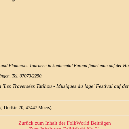
ben und Plommons Tourneen in kontinental Europa findet man auf der H
ingen, Tel. 07073/2250.
Les Traversées Tatihou - Musiques du lage' Festival auf der k
ag, Dorfstr. 70, 47447 Moers).
Zurück zum Inhalt der
FolkWorld
Beiträgen
Zum Inhalt von
FolkWorld
Nr. 21