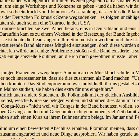
nf Jahre haben wir eigentlich nur in Schweden gespielt. Damals haben 
en, um einige Workshops und Konzerte zu geben - und da haben wir dan
er war so beeindruckt von Plommon's Ausstrahlung, dass er für die Pfla
us der Deutschen Folkmusik Szene wegzudenken - es folgten unzählige 
hatten sie auch schon eine Tournee in den USA.
 Tournee brachten sie zwei Alben heraus, eins in Deutschland und eins
. Daraufhin kam es zu einem Wechsel in der Besetzung der Band: Inge
 sie ist heute die Leadsängerin. Ihre Stimme ist umwerfend und ihre L
xistierende Band als neues Mitglied einzusteigen, doch diese wurden sc
te, ich würde auf einige Probleme zu stoßen - die Band existierte ja sc
ab einige spezielle Routinen, an die ich mich gewöhnen musste - aber 
f jungen Frauen ein zweijähriges Studium an der Musikhochschule in M
ber noch interessanter ist, dass sie dies zusammen als Band machen. "
ben konnten. Das Studienprogramm war individuell für uns gestaltet -
 Malmö studiert, sie haben dies extra für uns eingeführt."
türlich auch andere Studenten, die Folkmusik mit der gleichen Ausbildu
h selbst, welche Kurse sie belegen wollen und stimmen dies dann mit
n Conga-Kurs - "nicht weil wir Congas in der Band benutzen wollen, s
aben Gesangsstunden und Geigenunterricht genommen, viel Zeit dami
aben auch einen Kurs zu ihrem Bühnenauftritt belegt. Im Januar und Fe
tudium einen bewerteten Abschluss erhalten. Plommon meinen, dass die
t zusammengearbeitet und neue Dinge ausprobiert. Wir haben gerade au