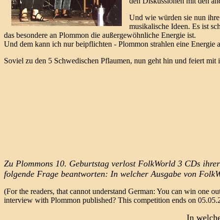
den Diskussionen mit den an
Und wie würden sie nun ihre 
musikalische Ideen. Es ist sc
das besondere an Plommon die außergewöhnliche Energie ist.
Und dem kann ich nur beipflichten - Plommon strahlen eine Energie aus
Soviel zu den 5 Schwedischen Pflaumen, nun geht hin und feiert mit
Zu Plommons 10. Geburtstag verlost FolkWorld 3 CDs ihrer 
folgende Frage beantworten: In welcher Ausgabe von FolkWo
(For the readers, that cannot understand German: You can win one ou
interview with Plommon published? This competition ends on 05.05.
In welch