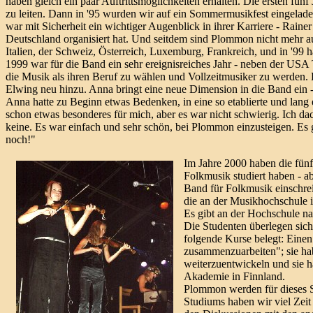
haben gleich ein paar Auftrittsmöglichkeiten erhalten. Die ersten fü
zu leiten. Dann in '95 wurden wir auf ein Sommermusikfest eingelad
war mit Sicherheit ein wichtiger Augenblick in ihrer Karriere - Rain
Deutschland organisiert hat. Und seitdem sind Plommon nicht mehr a
Italien, der Schweiz, Österreich, Luxemburg, Frankreich, und in '99 
1999 war für die Band ein sehr ereignisreiches Jahr - neben der USA
die Musik als ihren Beruf zu wählen und Vollzeitmusiker zu werden
Elwing neu hinzu. Anna bringt eine neue Dimension in die Band ein -
Anna hatte zu Beginn etwas Bedenken, in eine so etablierte und lang e
schon etwas besonderes für mich, aber es war nicht schwierig. Ich dach
keine. Es war einfach und sehr schön, bei Plommon einzusteigen. Es g
noch!"
Im Jahre 2000 haben die fün
Folkmusik studiert haben - a
Band für Folkmusik einschrei
die an der Musikhochschule in
Es gibt an der Hochschule na
Die Studenten überlegen sic
folgende Kurse belegt: Eine
zusammenzuarbeiten"; sie h
weiterzuentwickeln und sie h
Akademie in Finnland.
Plommon werden für dieses S
Studiums haben wir viel Zei