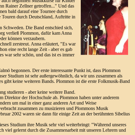
wir auch begonnen Musikkurse für Kinder
n Rainer Zellner getroffen..." Und das
umen bald darauf eine Tournee durch
Touren durch Deutschland, Auftritte in
 in Schweden. Die Band entschied sich,
borg verließ Plommon, dafür kam Anna
ieder können verzaubern.
hnell zerstreut. Anna erläutert, "Es war
hon eine recht lange Zeit - aber es gab
es war sehr schön, und das ist es immer
almö begonnen. Der erste interessante Punkt ist, dass Plommon
Unser Studium ist sehr außergewöhnlich, da wir uns zusammen als
 es gibt keine weiteren Bands. Plommon ist die erste Folkmusik-Band
ng studieren - aber keine weitere Band.
 dem Direktor der Hochschule ab. Plommon haben unter anderem
ondern um mal in einer ganz anderen Art und Weise
t verbracht zusammen zu musizieren und Plommons Musik
bruar 2002 waren sie dann für einige Zeit an der berühmten Sibelius
ses Studium ihre Musik sehr viel weiterbringt: "Während unseres
ch viel gelernt durch die Zusammenarbeit mit unseren Lehrern und