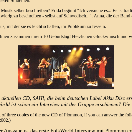
deren Studenten."
Musik selber beschreiben? Frida beginnt "Ich versuche es... Es ist tr
hwierig zu beschreiben - selbst auf Schwedisch...". Anna, die der Band e
, mit der sie es leicht schaffen, ihr Publikum zu fesseln.
 ihnen zusammen ihrem 10 Geburtstag! Herzlichen Glückwunsch und wei
aktuellen CD, SAH!, die beim deutschen Label Akku Disc ers
rld ist schon ein Interview mit der Gruppe erschienen? Die
t of three copies of the new CD of Plommon, if you can answer the fol
2002.)
er Ausgabe ist das erste FolkWorld Interview mit Plommon er